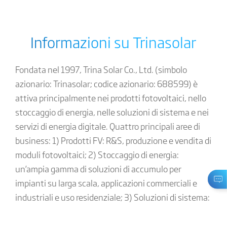
Classifica mondiale dei brevetti di invenzione sulle celle
solari a perovskite
N.1
3
154+
44+