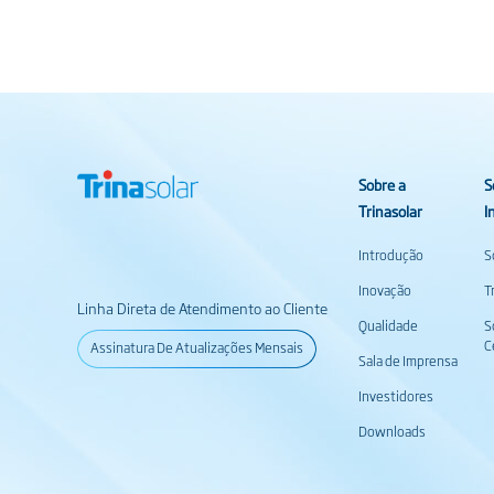
Sobre a
S
Trinasolar
I
Introdução
S
Inovação
T
Linha Direta de Atendimento ao Cliente
Qualidade
S
C
Assinatura De Atualizações Mensais
Sala de Imprensa
Investidores
Downloads