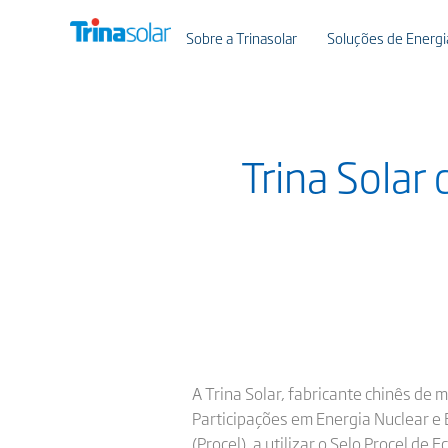
Sobre a Trinasolar
Soluções de Energia
Trina Solar
A Trina Solar, fabricante chinês de 
Participações em Energia Nuclear e 
(Procel), a utilizar o Selo Procel d