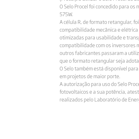
O Selo Procel foi concedido para os
575W.
A célula R, de formato retangular, fo
compatibilidade mecânica e elétric
otimizadas para usabilidade e transp
compatibilidade com os inversores ma
outros fabricantes passaram a utiliz
que o formato retangular seja adot
O Selo também está disponível para
em projetos de maior porte.
A autorização para uso do Selo Proc
fotovoltaicos e a sua potência, ate
realizados pelo Laboratório de Ener