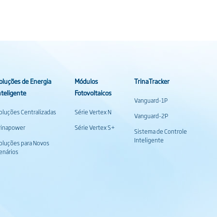
oluções de Energia
Módulos
TrinaTracker
nteligente
Fotovoltaicos
Vanguard-1P
oluções Centralizadas
Série Vertex N
Vanguard-2P
rinapower
Série Vertex S+
Sistema de Controle
Inteligente
oluções para Novos
enários