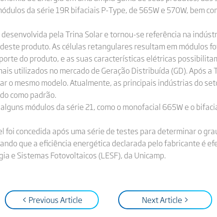
 módulos da série 19R bifaciais P-Type, de 565W e 570W, bem c
i desenvolvida pela Trina Solar e tornou-se referência na indústr
a deste produto. As células retangulares resultam em módulos 
orte do produto, e as suas características elétricas possibilit
is utilizados no mercado de Geração Distribuída (GD). Após a Tri
ar o mesmo modelo. Atualmente, as principais indústrias do setor
ado como padrão.
 alguns módulos da série 21, como o monofacial 665W e o bifa
el foi concedida após uma série de testes para determinar o gra
stando que a eficiência energética declarada pelo fabricante é 
gia e Sistemas Fotovoltaicos (LESF), da Unicamp.
< Previous Article
Next Article >