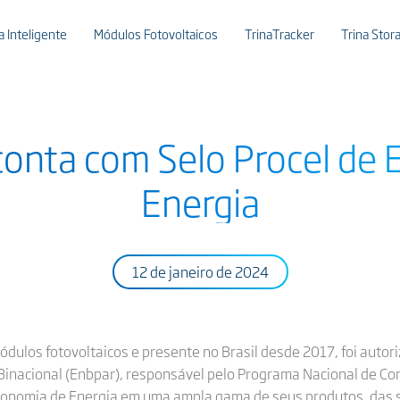
 Inteligente
Módulos Fotovoltaicos
TrinaTracker
Trina Stor
 conta com Selo Procel de
Energia
12 de janeiro de 2024
módulos fotovoltaicos e presente no Brasil desde 2017, foi auto
Binacional (Enbpar), responsável pelo Programa Nacional de Co
e Economia de Energia em uma ampla gama de seus produtos, das s