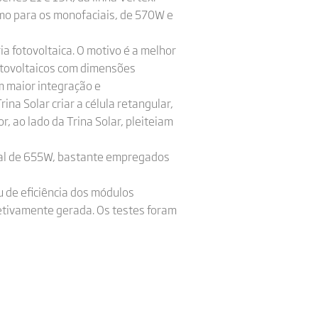
omo para os monofaciais, de 570W e
ia fotovoltaica. O motivo é a melhor
fotovoltaicos com dimensões
am maior integração e
na Solar criar a célula retangular,
, ao lado da Trina Solar, pleiteiam
cial de 655W, bastante empregados
u de eficiência dos módulos
efetivamente gerada. Os testes foram