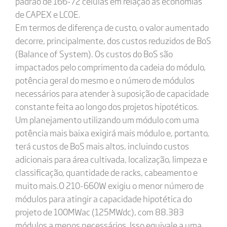
padrão de 166-72 células em relação às economias
de CAPEX e LCOE.
Em termos de diferença de custo, o valor aumentado
decorre, principalmente, dos custos reduzidos de BoS
(Balance of System). Os custos do BoS são
impactados pelo comprimento da cadeia do módulo,
potência geral do mesmo e o número de módulos
necessários para atender à suposição de capacidade
constante feita ao longo dos projetos hipotéticos.
Um planejamento utilizando um módulo com uma
potência mais baixa exigirá mais módulo e, portanto,
terá custos de BoS mais altos, incluindo custos
adicionais para área cultivada, localização, limpeza e
classificação, quantidade de racks, cabeamento e
muito mais.O 210-660W exigiu o menor número de
módulos para atingir a capacidade hipotética do
projeto de 100MWac (125MWdc), com 88.383
módulos a menos necessários. Isso equivale a uma