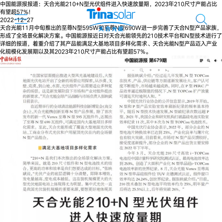
中国能源报报道：天合光能210+N型光伏组件进入快速放量期，2023年210尺寸产能占比
有望超57%！
2022-12-27
天合光能11月中旬推出的至尊N型595W和至尊N型690W进一步完善了天合N型产品家族，
形成了全场景化解决方案。中国能源报近日对天合光能领先的210技术平台和N型技术进行了
详细的报道，着重介绍了其产品能满足大基地项目多样化需求、天合光能N型产品迈入产业
化规模化发展期以及其2023年210尺寸产能占比有望超57%。