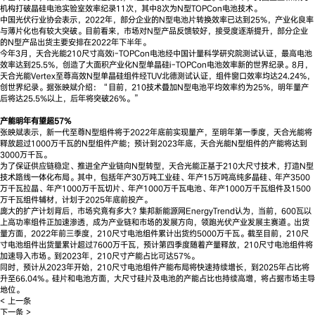
机构打破晶硅电池实验室效率纪录11次，其中8次为N型TOPCon电池技术。
中国光伏行业协会表示，2022年，部分企业的N型电池片转换效率已达到25%，产业化良率
与薄片化也有较大突破。目前看来，市场对N型产品反馈较好，接受度逐渐提升，部分企业
的N型产品出货主要安排在2022年下半年。
今年3月，天合光能210尺寸高效i-TOPCon电池经中国计量科学研究院测试认证，最高电池
效率达到25.5%，创造了大面积产业化N型单晶硅i-TOPCon电池效率新的世界纪录。8月，
天合光能Vertex至尊高效N型单晶硅组件经TUV北德测试认证，组件窗口效率均达24.24%，
创世界纪录。据张映斌介绍：“目前，210技术叠加N型电池平均效率约为25%，明年量产
后将达25.5%以上，后年将突破26%。”
产能明年有望超
57%
张映斌表示，新一代至尊N型组件将于2022年底前实现量产，至明年第一季度，天合光能将
释放超过1000万千瓦的N型组件产能；预计到2023年底，天合光能N型组件的产能将达到
3000万千瓦。
为了保证供应链稳定、推进全产业链向N型转型，天合光能正基于210大尺寸技术，打造N型
技术路线一体化布局。其中，包括年产30万吨工业硅、年产15万吨高纯多晶硅、年产3500
万千瓦拉晶、年产1000万千瓦切片、年产1000万千瓦电池、年产1000万千瓦组件及1500
万千瓦组件辅材，计划于2025年底前投产。
庞大的扩产计划背后，市场究竟有多大？集邦新能源网EnergyTrend认为，当前，600瓦以
上高功率组件正加速渗透，成为产业链和市场的发展方向，领跑光伏产业发展主赛道。出货
量方面，2022年前三季度，210尺寸电池组件累计出货约5000万千瓦。截至目前，210尺
寸电池组件出货量累计超过7600万千瓦，预计第四季度随着产量释放，210尺寸电池组件将
加速导入市场。到2023年，210尺寸产能占比可达57%。
同时，预计从2023年开始，210尺寸电池组件产能布局将快速持续增长，到2025年占比将
升至66.04%。硅片和电池方面，大尺寸硅片及电池的产能占比也持续高增，将占据市场主导
地位。
< 上一条
下一条 >