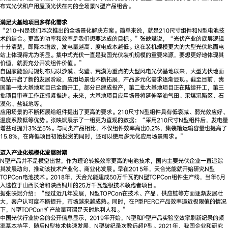
布式光伏和户用屋顶光伏在内的全场景N型产品组合。
满足大基地项目多样化需求
“210+N是我们本次推出的全场景化解决方案。简单来说，就是210尺寸组件和N型电池技
术的结合。更高的功率和效率是我们想要达成的目标。”张映斌说，“光伏产业的底层逻辑
十分清楚，即降本增效，发电量越高、度电成本越低。这在装机规模更大的大型光伏地面电
站上体现得尤为明显。集中式光伏一直是我国光伏装机规模的重要来源，要想更好地体现其
价值，就要充分开发组件价值。”
自国家能源局规划布局以沙漠、戈壁、荒漠为重点的大型风电光伏基地以来，大型光伏地面
电站开启了新的发展阶段，应用场景也不断拓展，产品多元化需求逐渐显现。截至目前，我
国第一批大基地项目已全面开工，部分已建成投产，第二批大基地项目正在陆续开工，第三
批项目审查工作正抓紧推进。未来，大基地项目应用场景将延伸至油气田、采煤沉陷区、石
漠化、盐碱地等。
应用场景的不断拓展给组件提出了更高的要求。210尺寸N型组件具有低衰减、弱光效应好、
温度系数低等优势。张映斌展示了一组更为直观的数据：“采用210尺寸N型组件后，发电量
增益可提升3%至5%。与同类产品相比，不仅组件效率高出0.2%，集装箱运输容量也提高了
15.8%，在降低项目初始投资的同时，还可以使用多元化应用场景需求。”
迈入产业化规模化发展时期
N型产品并不是横空出世，作为理论转换效率更高的电池技术，国内主要光伏企业一直追踪
其发展动向，推动该技术产业化、商业化发展。早在2015年，天合光能就开始研究N型
TOPCon电池技术。2018年，天合光能建成50万千瓦的N型TOPCon组件生产线，当年6月
入选位于山西长治和陕西铜川的25万千瓦超级技术领跑者项目。
据张映斌介绍：“经过近几年发展，N型TOPCon在技术、产品、供应链等方面逐渐发展壮
大，客户认可度不断提升，市场越来越成熟。同时，在P型PERC产品效率逼近极限值的情况
下，N型TOPCon扩产放量可谓是天时地利人和。”
中国光伏行业协会的公开信息显示，2019年开始，N型和P型产品实验室效率刷新纪录的频
率基本持平，随后N型技术快速发展，N型破纪录次数远超P型。2021年，我国企业和研究