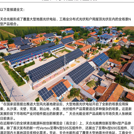
以下是报道全文：
天合光能形成了覆盖大型地面光伏电站、工商业分布式光伏和户用屋顶光伏在内的全场景N
型产品组合。
“在国家层面提出推进大型风光基地建设后，大型地面光伏电站开启了全新的场景应用探
索，从沙漠、戈壁、荒漠，到山地、水面，光伏组件产品需要适应多种复杂的场景。这是新
发展阶段下市场和产业对组件提出的新要求。”天合光能全球产品战略与市场负责人张映斌
日前表示。
在近期举行的全球清洁能源科技创新博览会（高交会）上，天合光能携创新至尊N型产品参
展。除了首次发布的新一代Vertex至尊N型595瓦组件外，还展出了至尊N型690瓦组件，可
满足国内大基地项目多样化需求。至此，天合光能形成了覆盖大型地面光伏电站、工商业分