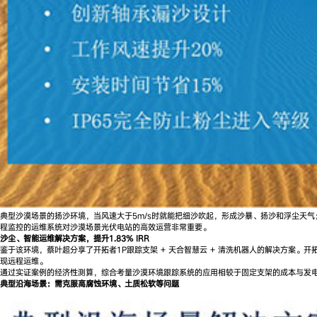
典型沙漠场景的扬沙环境，当风速大于5m/s时就能把细沙吹起，形成沙暴、扬沙和浮尘天
程监控的运维系统对沙漠场景光伏电站的高效运营非常重要。
沙尘、智能运维解决方案，提升
1.83
%
IRR
鉴于该环境，蔡叶超分享了开拓者1P跟踪支架 + 天合智慧云 + 清洗机器人的解决方案
现远程运维。
通过实证案例的经济性测算，综合考量沙漠环境跟踪系统的应用相较于固定支架的成本与发电量差异
典型沿海场景：需克服高腐蚀环境、土质松软等问题