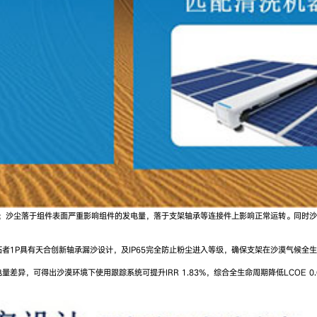
气；沙尘落于组件表面严重影响组件的发电量，落于支架轴承等连接件上影响正常运转。同时
。开拓者1P具有天合创新轴承漏沙设计，及IP65完全防止粉尘进入等级，确保支架在沙漠气
，可得出沙漠环境下使用跟踪系统可提升IRR 1.83%，综合全生命周期降低LCOE 0.0