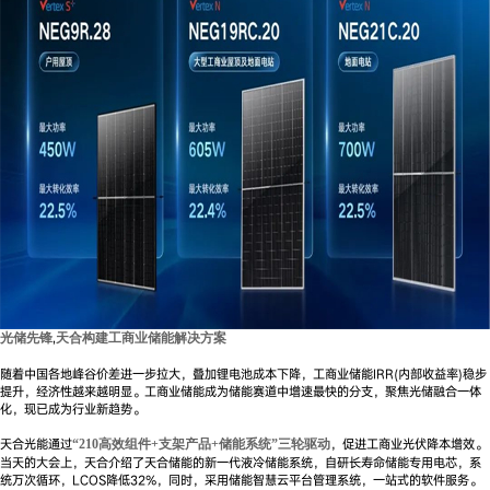
,
光储先锋
天合构建工商业储能解决方案
随着中国各地峰谷价差进一步拉大，叠加锂电池成本下降，工商业储能IRR(内部收益率)稳步
提升，经济性越来越明显。工商业储能成为储能赛道中增速最快的分支，聚焦光储融合一体
化，现已成为行业新趋势。
天合光能通过
，促进工商业光伏降本增效。
“210高效组件+支架产品+储能系统”三轮驱动
当天的大会上，天合介绍了天合储能的新一代液冷储能系统，自研长寿命储能专用电芯，系
统万次循环，LCOS降低32%，同时，采用储能智慧云平台管理系统，一站式的软件服务。