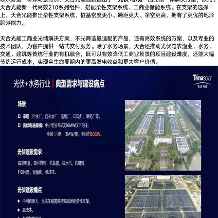
天合光能新一代高效210系列组件，搭配柔性支架系统、工商业储能系统。在支架的选择
上，天合光能推出柔性支架系统，桩基密度更小、跨距更大、净空更高，拥有了更优的地形
跨越能力。
天合光能工商业光储解决方案，不光筛选最适配的产品，还有高效系统的方案，以及专业的
技术团队，为客户提供一站式交付服务。除了水务场景，天合还推动光伏与农渔业、水务、
交通、建筑等传统行业的有机融合，既可以有效降低工商业场景的项目建设难度，还能大幅
节约运行成本，实现全生命周期内的更高发电收益和更大客户价值。