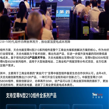
,
210+N时代
组件功率效率再升，推动屋顶度电成本再降
组件方面，天合光能至尊N型210系列组件是整个工商业光储系统解决方案的核心。作为光伏
行业领军者，天合光能致力于技术创新，推出先进产品，在进一步提升发电量的同时降低度
电成本。基于领先的
210产品技术平台
，天合光能推出至尊N型700W、至尊N型605W和至
尊N型450W系列组件，适用于大型地面电站、工商业和户用屋顶等分布式项目，全方位满
足客户需求。
其中，主要用于工商业场景的"黄金尺寸"至尊中版型组件备受生态合作伙伴认可。去年4月，
天合光能创新性推出210R产品，一举打开全行业矩形硅片创新之门。中版型至尊210R
580W组件，极致创新设计，功率再升30W，该产品可以在工商业屋顶有限的面积下，更加
灵活的排布，更高的发电量，造就了工商业更低度电成本典范。