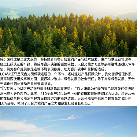
减少碳排放是全球大趋势，将持续影响各行各业的产品与技术研发、生产与供应链管理等。
经过低碳认证的产品，将成为客户决策的重要依据。天合光能210至尊系列组件通过LCA评
估，将为客户提供碳足迹等环境表现数据，助力客户碳中和目标的达成。
LCA认证只是天合光能低碳进程的一个环节，还将通过产品低碳设计、优化能源管理体系、
提高能源使用效率等方面，履行减少碳排、绿色发展的社会责任。除了自身绿色发展，天合
光能也将因此推动产业链节能减排。
TÜV莱茵大中华区产品服务事业群副总裁夏波称：“以太阳能为代表的绿色能源替代传统能
源已成为必然趋势。此次，210至尊产品以领先行业的碳排放数据获得LCA认证，是天合光
能在低碳管理和能源管理方面持续努力的卓越结果。天合光能获得莱茵全球首张210组件
LCA证书，体现了天合光能的产品实力和企业社会责任担当。”