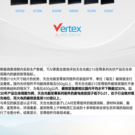
根据调查周期内实际生产数据，TÜV莱茵全面地评估天合光能210至尊系列光伏产品在生命
周期内的碳排放等指标。
凭借210大尺寸硅片的优势，天合光能至尊系列组件在制造环节，单位（每瓦）碳排放全行
业最低。国内光伏组件平均碳排放每瓦550g以上，而天合光能210至尊组件碳排放值在不使
用特殊硅料的情况下，为每瓦400g以内，
碳排放强度相比国内平均水平下降超过30%，以
30年产品生命周期为例，天合光能至尊系列组件的度电排放因子低于0.01，处于行业绝对领
先地位，而火电的碳排放是其100倍以上
。
与常见的碳足迹认证不同，天合光能还基于LCA对至尊组件的能源消耗、原材料消耗、酸
雨、富营养化、环境毒素、废弃物等上千种物质汇总成的十多种影响全球生态环境的指标进
行了全面分析。结果显示，至尊组件均表现卓越。