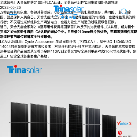
全球领先！天合光能获210组件LCA认证，至尊系列组件实现生命周期低碳管理
2022-05-26
万物各得其和以生，各得其养以成。守护蓝色地球——我们赖以生存、共同的、唯一的家
园，就是保护人类自己。天合光能成立25年来，既是绿色能源的传播者，也是绿色发展的践
行者；不仅通过光伏组件生产清洁电力，也着力让生产制造的过程更绿色低碳。
近日，天合光能全系列210至尊组件获得德国莱茵TÜV授予的光伏组件LCA认证，
成为首个
完成210光伏组件通用LCA认证的光伏企业。且凭借210mm硅片的优势，至尊系列组件实现
制造环节的单位碳排放全行业最低
。
LCA认证即Life Cycle Assessment生命周期评估（下称LCA），基于ISO 14040/ISO
14044的生命周期评价方法和要求，对测评标的进行科学严苛地检测。天合光能本次提交检
测并获证的产品涵盖从至尊小金刚410W到至尊670W全系列单晶P型210尺寸光伏组件；制
造工厂包含全球各主要生产基地。