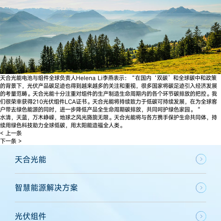
天合光能电池与组件全球负责人Helena Li李燕表示：“在国内‘双碳’和全球碳中和政策
的背景下，光伏产品碳足迹也得到越来越多的关注和重视，很多国家将碳足迹引入经济发展
的考量范畴。天合光能十分注重对组件的生产制造生命周期内的各个环节碳排放的把控。我
们很荣幸获得210光伏组件LCA证书。天合光能将持续致力于低碳可持续发展，在为全球客
户带去绿色能源的同时，进一步降低产品全生命周期碳排放，共同呵护绿色家园。“
水清，天蓝，万木峥嵘，地球之风光旖旎无限。天合光能将与各方携手保护生命共同体，持
续用绿色科技助力全球低碳，用太阳能造福全人类。
< 上一条
下一条 >
天合光能
智慧能源解决方案
光伏组件