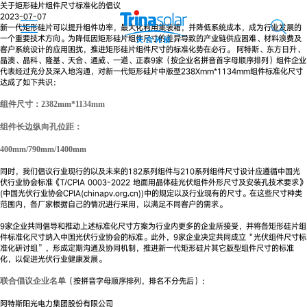
关于矩形硅片组件尺寸标准化的倡议
2023-07-07
新一代矩形硅片可以提升组件功率，最大化利用集装箱，并降低系统成本，成为行业发展的
一个重要技术方向。为降低因矩形硅片组件尺寸的差异导致的产业链供应困难、材料浪费及
客户系统设计的应用困扰，推进矩形硅片组件尺寸的标准化势在必行。 阿特斯、东方日升、
晶澳、晶科、隆基、天合、通威、一道、正泰9家（按企业名拼音首字母顺序排列）组件企业
代表经过充分及深入地沟通，对新一代矩形硅片中版型238Xmm*1134mm组件标准化尺寸
达成了如下共识：
组件尺寸：2382mm*1134mm
组件长边纵向孔位距：
400mm/790mm/1400mm
同时，我们倡议行业现行的以及未来的182系列组件与210系列组件尺寸设计应遵循中国光
伏行业协会标准《T/CPIA 0003-2022 地面用晶体硅光伏组件外形尺寸及安装孔技术要求》
(中国光伏行业协会CPIA(chinapv.org.cn))中的规定以及行业现有的尺寸。在这些尺寸种类
范围内，各厂家根据自己的情况进行采用，以满足不同客户的需求。
9家企业共同倡导和推动上述标准化尺寸方案为行业内更多的企业所接受，并将各矩形硅片组
件标准化尺寸纳入中国光伏行业协会的标准。此外，9家企业决定共同成立“光伏组件尺寸标
准化研讨组”，形成定期沟通及协同机制，推进新一代矩形硅片其它版型组件尺寸的标准
化，以促进光伏行业健康发展。
（按拼音字母顺序排列，排名不分先后）：
联合倡议企业名单
阿特斯阳光电力集团股份有限公司