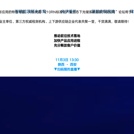
智慧能源解决方案
光伏组件
跟踪支架系统
储
新应用的特色专题，天合光能“210RN标准化产业生态下光储系统创新升级应用”论坛将于11
、业主单位、第三方权威检测机构、上下游供应链企业代表共聚一堂，干货满满，敬请期待！
推动前沿技术落地
加快产品应用进程
充分释放客户价值
11月3日 13:30
陕西 · 西安
▼扫码预约直播▼