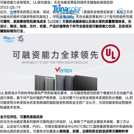
可融资能力全球领先，UL研究报告：天合光能至尊系列组件关键指标表现优异
2022-09-19
近日，全球领先的独立咨询、测试、检测与认证组织UL（美国安全检测实验室）发布《天合
光能光伏组件可融资性研究报告》。评估结果证明，天合光能至尊系列12个型号的组件凭借
可靠性、系统兼容性和度电成本（LCOE）方面的卓越表现以及高水准的质量管理体系，在
设计、测试、制造、交付、安装、产品价值等各个环节全面实现可融资能力优异，且各项关
键指标领先行业
。
UL按照高水平的科学标准和严苛的标准化要求，从可融资性研究的各个维度对天合光能产品
进行审核。基于对产品价值的严格审查，以及对整个行业和全球技术资源的充分理解，UL的
可融资性分析受到光伏发电领域的国际投资机构和业主的广泛认可，为项目融资和运营提供
权威技术支持。
全方位评估，可靠性表现优异
在对天合光能至尊系列组件可靠性进行评估时，UL审核了产品的主要技术参数、第三方认
证，以及由TÜV莱茵、PVEL、可再生能源测试中心RETC和CTC国检集团等国内外权威检测
机构出具的测试报告。可靠性评估覆盖从
接线盒、封装、边框和防反射涂层等关键物料审