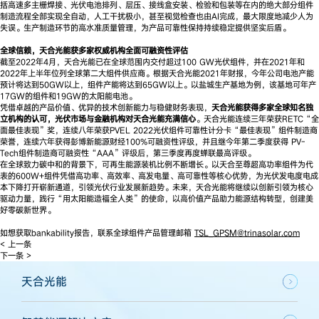
括高速多主栅焊接、光伏电池排列、层压、接线盒安装、检验和包装等在内的绝大部分组件
制造流程全部实现全自动，人工干扰极小，甚至视觉检查也由AI完成，最大限度地减少人为
失误。生产制造环节的高水准质量管理，为产品可靠性保持持续稳定提供坚实后盾。
全球信赖，天合光能获多家权威机构全面可融资性评估
截至2022年4月，天合光能已在全球范围内交付超过100 GW光伏组件，并在2021年和
2022年上半年位列全球第二大组件供应商。根据天合光能2021年财报，今年公司电池产能
预计将达到50GW以上，组件产能将达到65GW以上。以盐城生产基地为例，该基地可年产
17GW的组件和19GW的太阳能电池。
凭借卓越的产品价值、优异的技术创新能力与稳健财务表现，
天合光能获得多家全球知名独
立机构的认可，光伏市场与金融机构对天合光能充满信心
。天合光能连续三年荣获RETC“全
面最佳表现”奖，连续八年荣获PVEL 2022光伏组件可靠性计分卡“最佳表现”组件制造商
荣誉，连续六年获得彭博新能源财经100%可融资性评级，并且继今年第二季度获得 PV-
Tech组件制造商可融资性“AAA”评级后，第三季度再度蝉联最高评级。
在全球致力碳中和的背景下，可再生能源装机比例不断增长。以天合至尊超高功率组件为代
表的600W+组件凭借高功率、高效率、高发电量、高可靠性等核心优势，为光伏发电度电成
本下降打开崭新通道，引领光伏行业发展新趋势。未来，天合光能将继续以创新引领为核心
驱动力量，践行“用太阳能造福全人类”的使命，以高价值产品助力能源结构转型，创建美
好零碳新世界。
如想获取bankability报告，联系全球组件产品管理邮箱
TSL_GPSM@trinasolar.com
< 上一条
下一条 >
天合光能