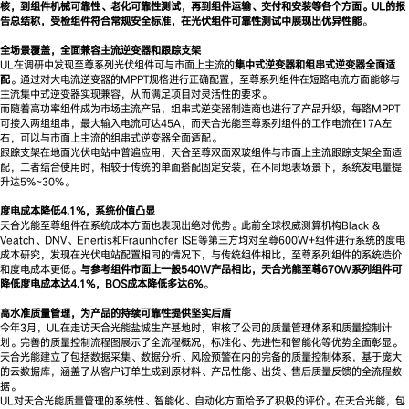
核，到组件机械可靠性、老化可靠性测试，再到组件运输、交付和安装等各个方面。UL的报
告总结称，受检组件符合常规安全标准，在光伏组件可靠性测试中展现出优异性能
。
全场景覆盖，全面兼容主流逆变器和跟踪支架
UL在调研中发现至尊系列光伏组件可与市面上主流的
集中式逆变器和组串式逆变器全面适
配
。通过对大电流逆变器的MPPT规格进行正确配置，至尊系列组件在短路电流方面能够与
主流集中式逆变器实现兼容，从而满足项目对灵活性的要求。
而随着高功率组件成为市场主流产品，组串式逆变器制造商也进行了产品升级，每路MPPT
可接入两组组串，最大输入电流可达45A，而天合光能至尊系列组件的工作电流在17A左
右，可以与市面上主流的组串式逆变器全面适配。
跟踪支架在地面光伏电站中普遍应用，天合至尊双面双玻组件与市面上主流跟踪支架全面适
配，二者结合使用时，相较于传统的单面搭配固定安装，在不同地表场景下，系统发电量提
升达5%~30%。
度电成本降低4.1%，系统价值凸显
天合光能至尊组件在系统成本方面也表现出绝对优势。此前全球权威测算机构Black &
Veatch、DNV、Enertis和Fraunhofer ISE等第三方均对至尊600W+组件进行系统的度电
成本研究，发现在光伏电站配置相同的情况下，与传统组件相比，至尊系列组件的系统造价
和度电成本更低。
与参考组件市面上一般540W产品相比，天合光能至尊670W系列组件可
降低度电成本达4.1%，BOS成本降低多达6%
。
高水准质量管理，为产品的持续可靠性提供坚实后盾
今年3月，UL在走访天合光能盐城生产基地时，审核了公司的质量管理体系和质量控制计
划。完善的质量控制流程图展示了全流程概况，标准化、先进性和智能化等优势全面彰显。
天合光能建立了包括数据采集、数据分析、风险预警在内的完备的质量控制体系，基于庞大
的云数据库，涵盖了从客户订单生成到原材料、产品性能、出货、售后质量反馈的全流程数
据。
UL对天合光能质量管理的系统性、智能化、自动化方面给予了积极的评价。在天合光能，包