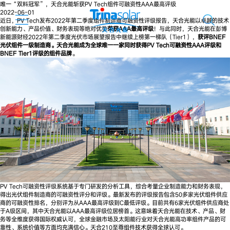
唯一“双料冠军”，天合光能斩获PV Tech组件可融资性AAA最高评级
2022-06-01
近日，PV Tech发布2022年第二季度组件制造商可融资性评级报告，天合光能以卓越的技术
创新能力、产品价值、财务表现等绝对优势
荣获AAA最高评级
！与此同时，天合光能在彭博
新能源财经2022年第二季度光伏市场展望报告中继续上榜第一梯队（Tier1），
获评BNEF
光伏组件一级制造商。天合光能成为全球唯一一家同时获得PV Tech可融资性AAA评级和
BNEF Tier1评级的组件品牌
。
PV Tech可融资性评级系统基于专门研发的分析工具，综合考量企业制造能力和财务表现，
得出光伏组件制造商的可融资性评分和评级。最新发布的评级报告包含50多家光伏组件供应
商的可融资性排名，分别评为从AAA最高评级到C最低评级。目前共有6家光伏组件供应商处
于A级区间，其中天合光能以AAA最高评级位居榜首。这意味着天合光能在技术、产品、财
务等全维度获得国际权威认可，全球金融市场及太阳能行业对天合光能高功率组件产品的可
靠性、系统价值等方面均充满信心。天合210至尊组件技术获得全球认可。