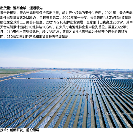
出货量：遍布全球，遥遥领先
报告分析称，天合光能持续保持高出货量，成为行业领先的组件供应商。2021年，天合光能
组件出货量高达24.8GW，全球排名第二。2022年第一季度，天合光能以8GW的出货量继
续位居全球第二。据公开信息，2021年210组件出货骤增，全球累计出货高达26GW，其中
天合光能累计出货210组件达16GW，在大尺寸电池组件企业中位列首位。截至2022年3
月，210组件出货继续飙升，超过35GW。随着210技术路线成为全球整个行业的明朗方
向，210高功率组件产能和出货量还将持续攀高。
技术：创新研发，前沿领导