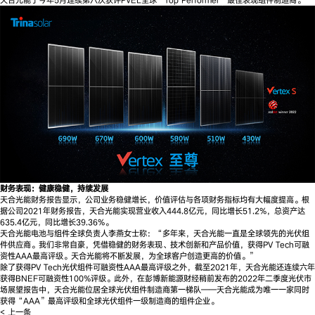
财务表现：健康稳健，持续发展
天合光能财务报告显示，公司业务稳健增长，价值评估与各项财务指标均有大幅度提高。根
据公司2021年财务报告，天合光能实现营业收入444.8亿元，同比增长51.2%，总资产达
635.4亿元，同比增长39.36%。
天合光能电池与组件全球负责人李燕女士称：“多年来，天合光能一直是全球领先的光伏组
件供应商。我们非常自豪，凭借稳健的财务表现、技术创新和产品价值，获得PV Tech可融
资性AAA最高评级。天合光能将不断发展，为全球客户创造更高的价值。”
除了获得PV Tech光伏组件可融资性AAA最高评级之外，截至2021年，天合光能还连续六年
获得BNEF可融资性100%评级。此外，在彭博新能源财经稍前发布的2022年二季度光伏市
场展望报告中，天合光能位居全球光伏组件制造商第一梯队——天合光能成为唯一一家同时
获得“AAA”最高评级和全球光伏组件一级制造商的组件企业。
< 上一条