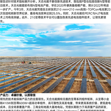
报告还针对技术指标展开分析。天合光能不断创新先进技术，既包括P型也包括创新N型等前
沿技术。天合光能提前布局N型电池产能，早在2020年便具备规模产能，预计2022年将进
一步扩产。今年3月，天合光能凭借自主研发的210 mm×210 mm高效i-TOPCon电池第23
次创造和刷新世界纪录，最高电池效率达到25.5%。同时，天合光能在PERC与HJT电池技
术上均有高突破。此外，210至尊技术平台可以叠加各类先进电池组件技术，让领先更领
先。
产品力：卓越价值，以质取信
领先的技术能保障产品力的全面领先。天合光能拥有完善的至尊系列组件矩阵，从至尊小金
刚410W到至尊600W+超高功率组件，高可靠性及高发电量，带来更高系统价值、更低度电
成本，且全场景覆盖户用、工商业和地面大基地电站。凭借长期致力于高质量产品的研发，
天合光能于今年5月连续第八次获评PVEL全球“Top Performer”最佳表现组件制造商。