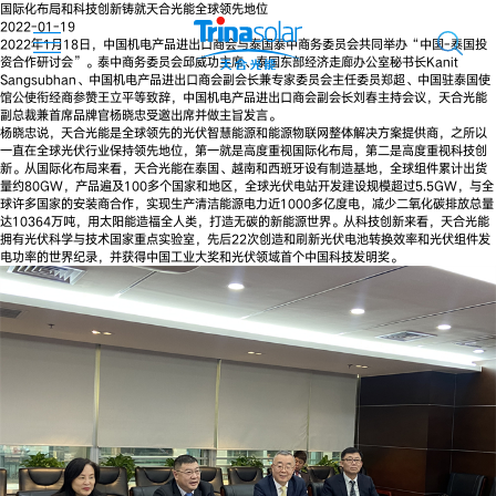
国际化布局和科技创新铸就天合光能全球领先地位
2022-01-19
2022年1月18日，中国机电产品进出口商会与泰国泰中商务委员会共同举办“中国-泰国投
资合作研讨会”。泰中商务委员会邱威功主席、泰国东部经济走廊办公室秘书长Kanit
Sangsubhan、中国机电产品进出口商会副会长兼专家委员会主任委员郑超、中国驻泰国使
馆公使衔经商参赞王立平等致辞，中国机电产品进出口商会副会长刘春主持会议，天合光能
副总裁兼首席品牌官杨晓忠受邀出席并做主旨发言。
杨晓忠说，天合光能是全球领先的光伏智慧能源和能源物联网整体解决方案提供商，之所以
一直在全球光伏行业保持领先地位，第一就是高度重视国际化布局，第二是高度重视科技创
新。从国际化布局来看，天合光能在泰国、越南和西班牙设有制造基地，全球组件累计出货
量约80GW，产品遍及100多个国家和地区，全球光伏电站开发建设规模超过5.5GW，与全
球许多国家的安装商合作，实现生产清洁能源电力近1000多亿度电，减少二氧化碳排放总量
达10364万吨，用太阳能造福全人类，打造无碳的新能源世界。从科技创新来看，天合光能
拥有光伏科学与技术国家重点实验室，先后22次创造和刷新光伏电池转换效率和光伏组件发
电功率的世界纪录，并获得中国工业大奖和光伏领域首个中国科技发明奖。