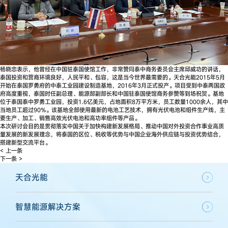
杨晓忠表示，他曾经在中国驻泰国使馆工作，非常赞同泰中商务委员会主席邱威功的讲话，
泰国投资和营商环境良好，人民平和、包容，这是当今世界最需要的。天合光能2015年5月
开始在泰国罗勇府的中泰工业园建设制造基地，2016年3月正式投产。项目受到中泰两国政
府高度重视，泰国时任副总理、能源部副部长和中国驻泰国使馆商务参赞等到场祝贺。基地
位于泰国泰中罗勇工业园，投资1.6亿美元，占地面积8万平方米，员工数量1000余人，其中
当地员工超过90%。该基地全部使用最新的电池工艺技术，拥有光伏电池和组件生产线，主
要生产、加工、销售高效光伏电池和高功率组件等产品。
本次研讨会目的是贯彻落实中国关于加快构建新发展格局、推动中国对外投资合作事业高质
量发展的新发展理念，将泰国的区位、税收等优势与中国企业海外供应链与投资优势结合，
搭建新型交流平台。
< 上一条
下一条 >
天合光能
智慧能源解决方案