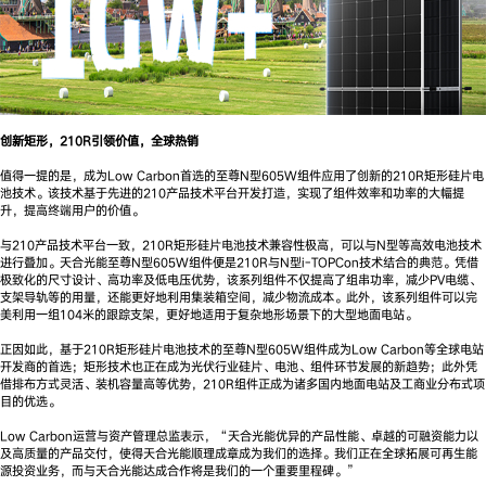
创新矩形，
210R引领价值，全球热销
值得一提的是，成为Low Carbon首选的至尊N型605W组件应用了创新的210R矩形硅片电
池技术。该技术基于先进的210产品技术平台开发打造，实现了组件效率和功率的大幅提
升，提高终端用户的价值。
与210产品技术平台一致，210R矩形硅片电池技术兼容性极高，可以与N型等高效电池技术
进行叠加。天合光能至尊N型605W组件便是210R与N型i-TOPCon技术结合的典范。凭借
极致化的尺寸设计、高功率及低电压优势，该系列组件不仅提高了组串功率，减少PV电缆、
支架导轨等的用量，还能更好地利用集装箱空间，减少物流成本。此外，该系列组件可以完
美利用一组104米的跟踪支架，更好地适用于复杂地形场景下的大型地面电站。
正因如此，基于210R矩形硅片电池技术的至尊N型605W组件成为Low Carbon等全球电站
开发商的首选；矩形技术也正在成为光伏行业硅片、电池、组件环节发展的新趋势；此外凭
借排布方式灵活、装机容量高等优势，210R组件正成为诸多国内地面电站及工商业分布式项
目的优选。
Low Carbon运营与资产管理总监表示，“天合光能优异的产品性能、卓越的可融资能力以
及高质量的产品交付，使得天合光能顺理成章成为我们的选择。我们正在全球拓展可再生能
源投资业务，而与天合光能达成合作将是我们的一个重要里程碑。”