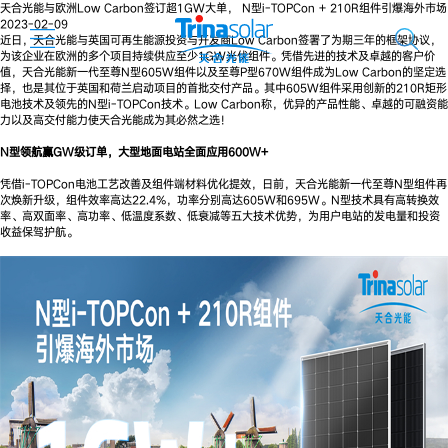
天合光能与欧洲Low Carbon签订超1GW大单， N型i-TOPCon + 210R组件引爆海外市场
2023-02-09
近日，天合光能与英国可再生能源投资与开发商Low Carbon签署了为期三年的框架协议，
为该企业在欧洲的多个项目持续供应至少1GW光伏组件。凭借先进的技术及卓越的客户价
值，天合光能新一代至尊N型605W组件以及至尊P型670W组件成为Low Carbon的坚定选
择，也是其位于英国和荷兰启动项目的首批交付产品。其中605W组件采用创新的210R矩形
电池技术及领先的N型i-TOPCon技术。Low Carbon称，优异的产品性能、卓越的可融资能
力以及高交付能力使天合光能成为其必然之选！
N型领航赢GW级订单，大型地面电站全面应用600W+
凭借i-TOPCon电池工艺改善及组件端材料优化提效，日前，天合光能新一代至尊N型组件再
次焕新升级，组件效率高达22.4%，功率分别高达605W和695W。N型技术具有高转换效
率、高双面率、高功率、低温度系数、低衰减等五大技术优势，为用户电站的发电量和投资
收益保驾护航。