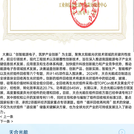
大赛以“创智能源电子，筑梦产业创新”为主题，聚焦太阳能光伏技术领域的关键共性技
术、前沿引领技术、现代工程技术以及颠覆性创新技术‌，旨在深入推进我国能源电子产业关
键信息技术发展、应用普及和生态体系构建，加快提升科技创新能力和产业竞争优势，推动
能源电子各领域技术发展。决赛涵盖创新思维、创新产品、创新实践、智能生产、智能维护
以及光伏组件回收等六个专题，共计145项作品入围决赛。 2024年，天合光能成功制造出
全球首块全回收再生光伏组件。创新的组件回收技术将废弃光伏组件中的铝边框、玻璃、
银、硅等高价值材料实现全组分回收。全回收再生光伏组件采用n型TOPCon技术及黄金尺寸
设计，经检测，转化效率高达20.7%，功率超过645W。 长期以来，天合光能以绿色引领发
展，高度重视废弃光伏组件的处理和回收。目前，天合光能在组件回收方面已经申请专利37
件，其中授权和公开的发明专利11件，同时主导和参与编制了组件回收相关标准3项，重点
国家标准1项，承担2项循环经济国家重点专项课题。组件“循环回收再利用”技术的突破，
不仅为光伏组件“退役潮”储备关键解决方案，也为全球光伏产业的可持续发展注入了新动
力。
< 上一条
下一条 >
天合光能