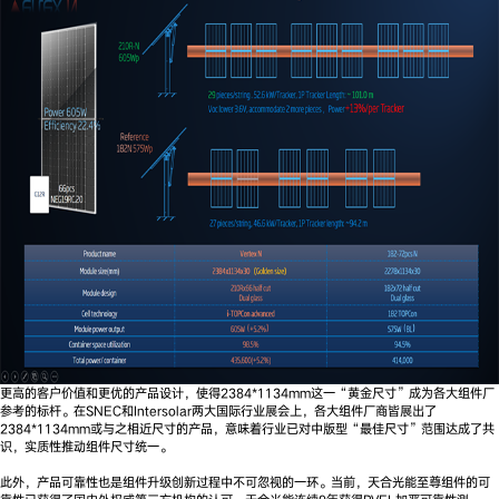
更高的客户价值和更优的产品设计，使得2384*1134mm这一“黄金尺寸”成为各大组件厂
参考的标杆。在SNEC和Intersolar两大国际行业展会上，各大组件厂商皆展出了
2384*1134mm或与之相近尺寸的产品，意味着行业已对中版型“最佳尺寸”范围达成了共
识，实质性推动组件尺寸统一。
此外，产品可靠性也是组件升级创新过程中不可忽视的一环。当前，天合光能至尊组件的可