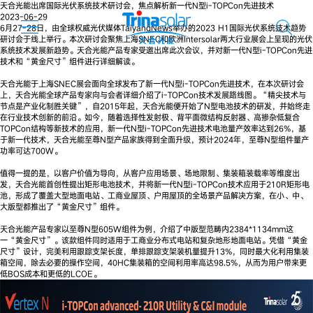
天合光能出席国际光伏系统技术研讨会，焦点解析新一代N型i-TOPCon先进技术
2023-06-29
6月27-28日，由全球权威光伏媒体TaiyangNews举办的2023 H1国际光伏系统技术趋势
研讨会于线上举行。本次研讨会聚焦上海SNEC和欧洲Intersolar两大行业展会上呈现的光伏
系统技术发展新趋势。天合光能产品专家受邀出席此次会议，并对新一代N型i-TOPCon先进
技术和“黄金尺寸”组件进行详细解读。
天合光能于上海SNEC展会面向全球发布了新一代N型i-TOPCon先进技术，在本次研讨会
上，天合光能全球产品专家向与会者详细介绍了i-TOPCon技术发展路线图。“精尖技术与
节点是产业化制胜关键”，自2015年起，天合光能便开始了N型电池技术的研发，并始终走
在行业技术创新的前沿。如今，随着选择性发射极、背平面微结构反射器、高掺杂低复合
TOPCon结构等新技术的应用，新一代N型i-TOPCon先进技术电池量产效率达到26%，基
于新一代技术，天合光能至尊N型产品家族得到全面升级，预计2024年，至尊N型组件量产
功率可达700W。
值得一提的是，以客户价值为导向，从客户应用场景、场地限制、集装箱装载率等维度出
发，天合光能首创性提出矩形电池技术，并将新一代N型i-TOPCon技术应用于210R矩形电
池，形成了覆盖大型地面电站、工商业屋顶、户用屋顶的全场景产品解决方案，在小、中、
大版型都推出了“黄金尺寸”组件。
天合光能产品专家以至尊N型605W组件为例，介绍了中版型范畴内2384*1134mm这
一“黄金尺寸”。该款组件同时适用于工商业分布式电站和复杂地形地面电站。凭借“黄金
尺寸”设计，完美利用跟踪支架长度，单排跟踪支架装机量提升13%，同时最大化利用集装
箱空间，除去必要的操作空间，40HC集装箱的空间利用率高达98.5%，从而为用户带来更
低BOS成本和更低的LCOE。