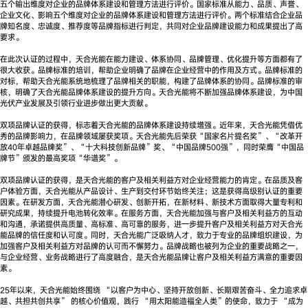
五个输出维度对企业的品牌体系建设和管理方法进行评价。国家标准从能力、品质、声誉、
企业文化、影响五个维度对企业的品牌体系建设和管理方法进行评价。两个标准结合企业品
牌知名度、忠诚度、推荐度等品牌指标进行判定，共同对企业品牌建设能力和成果提出了高
要求。
在此次认证的过程中，天合光能在能力建设、体系协同、品牌管理、优化提升等方面都有了
很大收获。品牌标准的培训，帮助企业明确了品牌在企业经营中的作用及方式。品牌标准的
对标，帮助天合光能系统地梳理了品牌相关的职能，构建了品牌体系的协同。品牌标准的审
核，明确了天合光能品牌体系建设的提升方向。天合光能将不断加强品牌体系建设，为中国
光伏产业发展及引领行业进步做出更大贡献。
双项品牌认证的获得，标志着天合光能的品牌体系建设持续增强。近年来，天合光能凭借优
秀的品牌影响力，在品牌领域屡获奖项。天合光能先后荣获“国家名片提名奖”、“改革开
放40年卓越品牌奖”、“十大科技创新品牌”奖、“中国品牌500强”，同时荣膺“中国品
牌节”颁发的最高奖项“华谱奖”。
双项品牌认证的获得，是天合光能的客户及相关利益方对企业经营能力的肯定。在品质及客
户体验方面，天合光能从产品设计、生产到交付环节始终关注；这是获得高级别认证的重要
因素。在研发方面，天合光能潜心研发、创新开拓，在新材料、新技术方面取得大量专利和
研究成果，持续提升电池转化效率。在服务方面，天合光能加强与客户及相关利益方的互动
和沟通，承诺提供高质量、高标准、高可靠的服务，进一步提升客户及相关利益方对天合光
能品牌的信任度和认可度。同时，天合光能广泛吸纳人才，致力于专业的品牌组织建设，为
加强客户及相关利益方对品牌的认可而不懈努力。品牌战略也被列为企业的重要战略之一，
与企业经营、业务战略进行了高度融合，是天合光能品牌让客户及相关利益方满意的重要因
素。
25年以来，天合光能始终围绕 “以客户为中心、坚持开放创新、长期艰苦奋斗、全力追求卓
越、共担共创共享” 的核心价值观，践行 “用太阳能造福全人类”的使命，致力于 “成为