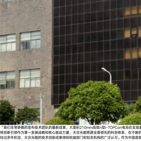
“我们非常骄傲的宣布技术团队的最新成果，大面积210mm高效n型i-TOPCon电池在
将创新引领作为第一发展战略和核心驱动力量，天合光能搭建全面领先的科创体系，在不断
经过多年积淀，天合光能的技术创新成果得到权威部门和知名机构的广泛认可。作为中国首批