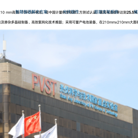
智慧能源解决方案
光伏组件
跟踪支架系统
储
210 mm高效i-TOPCon电池，经中国计量科学院第三方测试认证，最高电池效率达到
25.5%
掺杂多晶硅制备、高效氢钝化技术难题；采用可量产电池装备，在210mmx210mm大面积