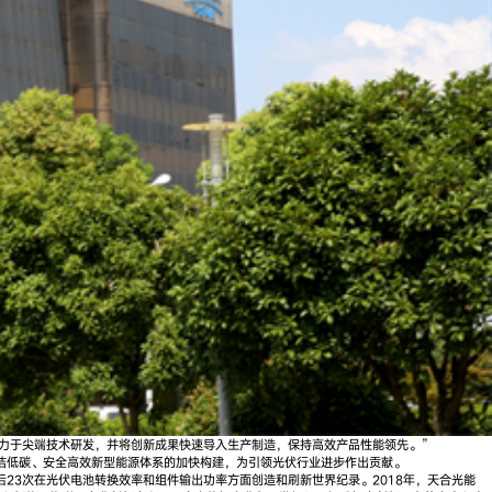
队致力于尖端技术研发，并将创新成果快速导入生产制造，保持高效产品性能领先。”
洁低碳、安全高效新型能源体系的加快构建，为引领光伏行业进步作出贡献。
23次在光伏电池转换效率和组件输出功率方面创造和刷新世界纪录。2018年，天合光能