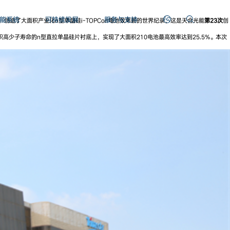
能系统
可持续发展
服务与支持
，创造了大面积产业化n型单晶硅i-TOPCon电池效率新的世界纪录，这是天合光能
第23次
创
高少子寿命的n型直拉单晶硅片衬底上，实现了大面积210电池最高效率达到25.5%。本次