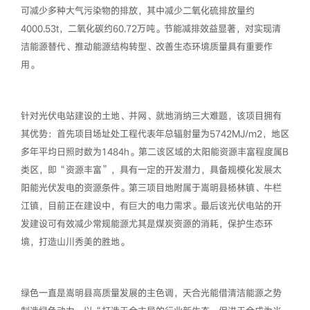
可减少多种大气污染物的排放，其中减少二氧化硫排放量约
4000.53t，二氧化碳约60.72万吨。节能减排效益显著，对实现清
洁能源替代、推动能源结构转型、改善生态环境质量具有重要作
用。
针对光伏电站建设的土地、并网、就地消纳三大难题，该项目拥有
其优势：首先项目场址处工程代表年总辐射量为5742MJ/m2，地区
多年平均日照时数为1484h。第二该区域的太阳能资源丰富程度属B
类区，即“资源丰富”，具有一定的开发潜力，具备规模化发展太
阳能光伏发电的资源条件。第三项目地附属于嵩明县杨林镇、牛栏
江镇，目前正在建设中，有巨大的电力需求。最后该光伏电站的开
发建设可有效减少常规能源尤其是煤炭资源的消耗，保护生态环
境，打造山川秀美的胜地。
绿色一直是嵩明县高质量发展的主色调，天合光能借清洁能源之势