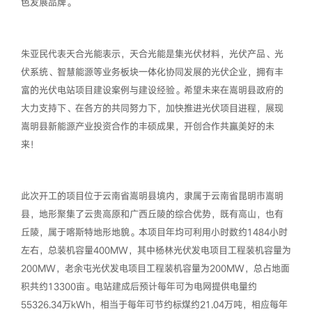
色发展品牌。
朱亚民代表天合光能表示，天合光能是集光伏材料，光伏产品、光
伏系统、智慧能源等业务板块一体化协同发展的光伏企业，拥有丰
富的光伏电站项目建设案例与建设经验。希望未来在嵩明县政府的
大力支持下、在各方的共同努力下，加快推进光伏项目进程，展现
嵩明县新能源产业投资合作的丰硕成果，开创合作共赢美好的未
来！
此次开工的项目位于云南省嵩明县境内，隶属于云南省昆明市嵩明
县，地形聚集了云贵高原和广西丘陵的综合优势，既有高山，也有
丘陵，属于喀斯特地形地貌。本项目年均可利用小时数约1484小时
左右，总装机容量400MW，其中杨林光伏发电项目工程装机容量为
200MW，老余屯光伏发电项目工程装机容量为200MW，总占地面
积共约13300亩。电站建成后预计每年可为电网提供电量约
55326.34万kWh，相当于每年可节约标煤约21.04万吨，相应每年