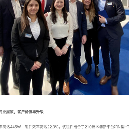
工商业屋顶，客户价值再升级
达445W，组件效率高达22.3%。该组件结合了210技术创新平台和N型i-