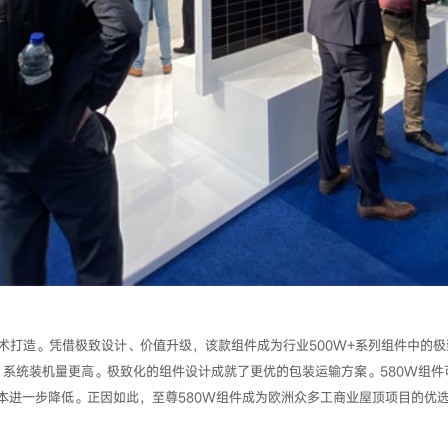
技术打造。凭借极致设计、价值升级，该款组件成为行业500W+系列组件中的
，系统装机量更高。极致化的组件设计成就了更优的包装运输方案。580W组
成本进一步降低。正因如此，至尊580W组件成为欧洲众多工商业屋顶项目的优