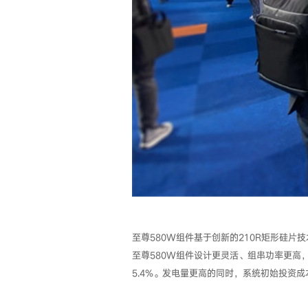
至尊580W组件基于创新的210R矩形硅片
至尊580W组件设计更灵活、组串功率更高
5.4%。发电量更高的同时，系统初始投资