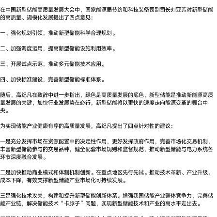
在中国新型储能高质量发展大会中，国家能源局节约和科技装备司副司长刘亚芳对新型储能
的高质量、规模化发展提出了四点意见：
一、强化规划引领，推动新型储能科学合理规划。
二、加强调度运用，提高新型储能设施利用效率。
三、开展试点示范，推动多元储能技术应用。
四、加快标准建设，完善新型储能标准体系。
随后，高纪凡在致辞中进一步指出，绿色是高质量发展的底色，新型储能是推动新能源高质
量发展的关键，加快行业发展势在必行，新型储能将以更快的速度走向能源变革的舞台中
央。
为实现储能产业健康有序的高质量发展，高纪凡提出了四点针对性的建议：
一是充分发挥市场在资源配置中的决定性作用，更好发挥政府作用，完善市场化交易机制，
丰富新型储能参与的交易品种，健全配套市场规则和监督规范，推动新型储能与电力系统各
环节深度融合发展。
二是加快推动商业模式和体制机制创新。在重点地区先行先试。推动技术革新、产业升级、
成本下降，有效支撑新型储能产业市场化可持续发展。
三是强化技术攻关，构建和提升新型储能创新体系。增强我国储能产业整体竞争力，完善储
能产业链，解决储能技术“卡脖子”问题，实现新型储能技术和产业的高水平走出去。