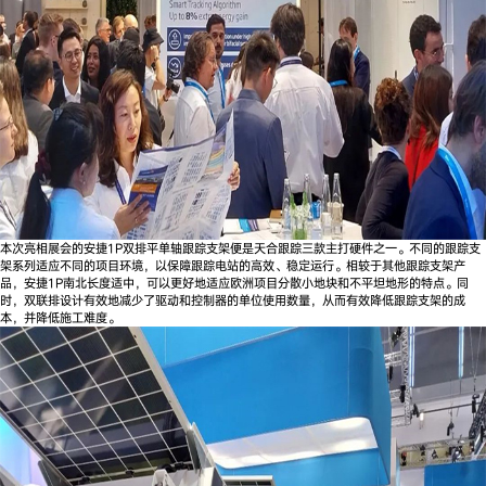
本次亮相展会的安捷1P双排平单轴跟踪支架便是天合跟踪三款主打硬件之一。不同的跟踪支
架系列适应不同的项目环境，以保障跟踪电站的高效、稳定运行。相较于其他跟踪支架产
品，安捷1P南北长度适中，可以更好地适应欧洲项目分散小地块和不平坦地形的特点。同
时，双联排设计有效地减少了驱动和控制器的单位使用数量，从而有效降低跟踪支架的成
本，并降低施工难度。