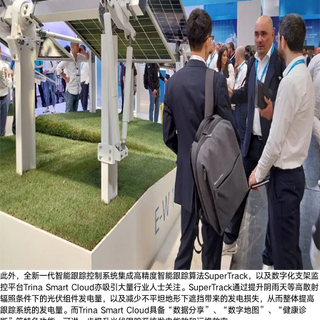
此外，全新一代智能跟踪控制系统集成高精度智能跟踪算法SuperTrack，以及数字化支架监
控平台Trina Smart Cloud亦吸引大量行业人士关注。SuperTrack通过提升阴雨天等高散射
辐照条件下的光伏组件发电量，以及减少不平坦地形下遮挡带来的发电损失，从而整体提高
跟踪系统的发电量。而Trina Smart Cloud具备“数据分享”、“数字地图”、“健康诊