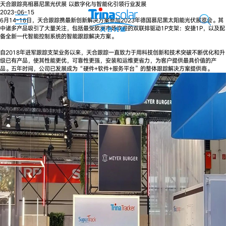
天合跟踪亮相慕尼黑光伏展 以数字化与智能化引领行业发展
2023-06-15
6月14-16日，天合跟踪携最新创新解决方案参加2023年德国慕尼黑太阳能光伏展览会。其
中诸多产品吸引了大量关注，包括最受欧洲市场欢迎的双联排驱动1P支架：安捷1P，以及配
备全新一代智能控制系统的智能跟踪解决方案。
自2018年进军跟踪支架业务以来，天合跟踪一直致力于用科技创新和技术突破不断优化和升
级已有产品，使其性能更优，可靠性更强，安装和运维更省力，为客户提供最具价值的产
品。五年时间，公司已发展成为“硬件+软件+服务平台”的整体跟踪解决方案提供商。