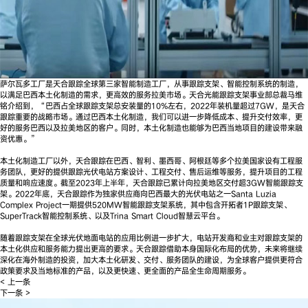
萨尔瓦多工厂是天合跟踪全球第三家智能制造工厂，从事跟踪支架、智能控制系统的制造，
以满足巴西本土化制造的需求，更高效的服务拉美市场。天合光能跟踪支架事业部总裁马维
铭介绍到，“巴西占全球跟踪支架总安装量的10%左右，2022年装机量超过7GW，是天合
跟踪重要的战略市场。通过巴西本土化制造，我们可以进一步降低成本、提升交付效率，更
好的服务巴西以及拉美地区的客户。同时，本土化制造也能够为巴西当地项目的建设带来融
资优惠。”
本土化制造工厂以外，天合跟踪在巴西、智利、墨西哥、阿根廷等多个拉美国家设有工程服
务团队，更好的提供跟踪光伏电站方案设计、工程交付、售后运维等服务，提升项目的工程
质量和响应速度。截至2023年上半年，天合跟踪已累计向拉美地区交付超3GW智能跟踪支
架。2022年底，天合跟踪作为独家供应商向巴西最大的光伏电站之一Santa Luzia
Complex Project一期提供520MW智能跟踪支架系统，其中包含开拓者1P跟踪支架、
SuperTrack智能控制系统、以及Trina Smart Cloud智慧云平台。
随着跟踪支架在全球光伏地面电站的应用比例进一步扩大，电站开发商和业主对跟踪支架的
本土化供应和服务能力提出更高的要求。天合跟踪借助本身国际化布局的优势，未来将继续
深化在海外制造的投资，加大本土化研发、交付、服务团队的建设，为全球客户提供更符合
政策要求及当地标准的产品，以及更快速、更全面的产品全生命周期服务。
< 上一条
下一条 >