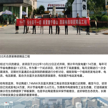
03天合原装铸就精品工程
经过70天的建设，该项目于2022年10月22日正式并网，预计年均发电量174万度，每年可
节省电费收益113万元。作为第一个试点项目，双方给予了高度重视，每月定期进行一次全
面清洗，定期对天富通后台监测到的数据进行分析讨论，细致到每一个组串的发电功率、电
流、电压数据，配合天合蓝天全流程的原装服务，有效提升电站发电量。
经有效监测，华达陶瓷1.74MW天合蓝天原装工商业项目发电量已达预期，截至今日，该项
目已完成发电24万度，共计节省电费15.6万元。为渭南市构建绿色工业生态圈，打造低碳发
展示范生态群提供了样板案例，也是华达陶瓷落实环保节能理念，走好绿色生态优先、长期
可持续发展企业道路的重要举措。