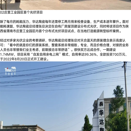
02庄里工业园区首个光伏项目
除了每月的耗能压力，华达陶瓷每年还需停工两月用来检查设备，生产成本逐年攀升。面对
能耗课题，华达陶瓷总经理张总决定在自有厂房屋顶建设分布式光伏，同时将该项目作为陕
西省渭南市庄里工业园区内首个分布式光伏项目试点，在当地打造能源转型标杆案例。
经过对多家光伏企业的考察调研，华达陶瓷总经理张总对天合蓝天的原装理念表示高度认
可：“看中的就是你们的原装系统，整套系统非常细致、专业，而且价格合理，对接的业务
人员也非常替我们业主考虑，前期接洽非常舒适”。很快双方达成合作，一期建设
1.74MW，项目采用“自发自用余电上网”模式，自用率达99.36%，全款投资700万元，
于2022年8月20日正式开工建设。