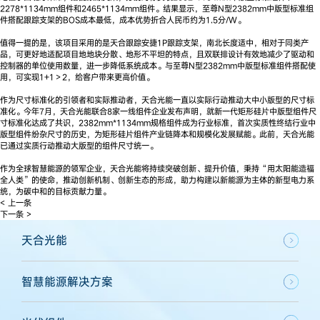
2278*1134mm组件和2465*1134mm组件。结果显示，至尊N型2382mm中版型标准组
件搭配跟踪支架的BOS成本最低，成本优势折合人民币约为1.5分/W。
值得一提的是，该项目采用的是天合跟踪安捷1P跟踪支架，南北长度适中，相对于同类产
品，可更好地适配项目地地块分散、地形不平坦的特点，且双联排设计有效地减少了驱动和
控制器的单位使用数量，进一步降低系统成本。与至尊N型2382mm中版型标准组件搭配使
用，可实现1+1＞2，给客户带来更高价值。
作为尺寸标准化的引领者和实际推动者，天合光能一直以实际行动推动大中小版型的尺寸标
准化。今年7月，天合光能联合8家一线组件企业发布声明，就新一代矩形硅片中版型组件尺
寸标准化达成了共识，2382mm*1134mm规格组件成为行业标准，首次实质性终结行业中
版型组件纷杂尺寸的历史，为矩形硅片组件产业链降本和规模化发展赋能。此前，天合光能
已通过实质行动推动大版型的组件尺寸统一。
作为全球智慧能源的领军企业，天合光能将持续突破创新、提升价值，秉持“用太阳能造福
全人类”的使命，推动创新机制、创新生态的形成，助力构建以新能源为主体的新型电力系
统，为碳中和的目标贡献力量。
< 上一条
下一条 >
天合光能
智慧能源解决方案