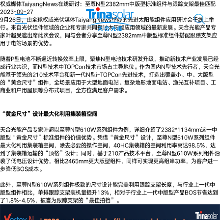
权威媒体TaiyangNews在线研讨：至尊N型2382mm中版型标准组件与跟踪支架最佳匹配
2023-09-27
9月26日，由全球权威光伏媒体TaiyangNews举办的先进太阳能组件应用研讨会于线上举
行。来自光伏组件领域的企业和专家共同探讨太阳能应用领域的最新发展。天合光能产品专
家叶超受邀出席此次会议，同与会者分享至尊N型2382mm中版型标准组件搭配跟踪支架应
用于电站场景的优势。
随着P型电池不断逼近转换效率上限，聚焦N型电池技术研发升级，推动新技术产业发展已经
成行业共识，而N型技术中TOPCon技术市场占主导地位。作为国内N型技术先行者，天合光
能基于领先的210技术平台和新一代N型i-TOPCon先进技术，打造出覆盖小、中、大版型
的“黄金尺寸”组件，全场景应用于大型地面电站、复杂地形地面电站、渔光互补项目、工
商业和户用屋顶等分布式项目，全方位满足客户需求。
“黄金尺寸”设计最大化利用集装箱空间
天合光能产品专家叶超以至尊N型610W系列组件为例，详细介绍了2382*1134mm这一中
版型“黄金尺寸”标准组件的价值优势。凭借“黄金尺寸”设计，至尊N型610W系列组件
最大化利用集装箱空间，除去必要的操作空间，40HC集装箱的空间利用率高达98.5%，达
到了集装箱运输的“顶格”设计；同时，基于210产品技术平台，至尊N型610W系列组件沿
袭了低电压设计优势，相比2465mm更大版型组件，同样可实现更高组串功率，为客户进一
步降低BOS成本。
此外，至尊N型610W系列组件极致的尺寸设计能完美利用跟踪支架长度，与行业上一代中
版型组件相比，单排跟踪支架装机量提升13%，相对于行业上一代中版型产品BOS节省达到
了1.8%-4.5%，被誉为跟踪支架的“最佳拍档”。