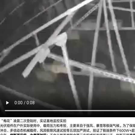
“梅花”凌晨二次登陆时，实证基地监控实拍
光伏组件在户外实际使用中，载荷压力和考验，主要来自于强风、暴雪等极端气候。为了保障
冲击、多倍动态机械载荷、风洞极限风速试验等五项加严测试，验证了极端条件下600W+