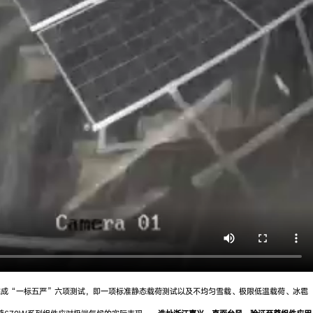
完成“一标五严”六项测试，即一项标准静态载荷测试以及不均匀雪载、极限低温载荷、冰雹