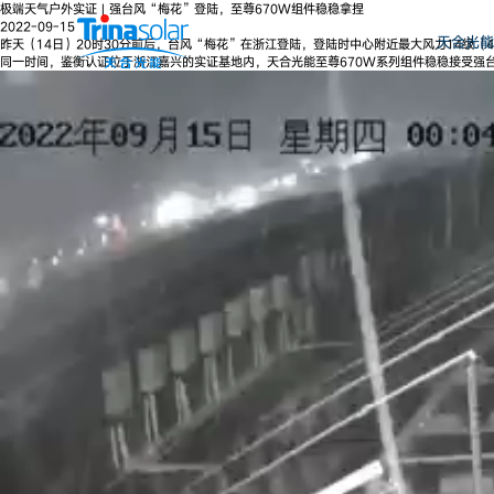
极端天气户外实证 | 强台风“梅花”登陆，至尊670W组件稳稳拿捏
2022-09-15
天合光能
昨天（14日）20时30分前后，台风“梅花”在浙江登陆，登陆时中心附近最大风力14级（4
同一时间，鉴衡认证位于浙江嘉兴的实证基地内，天合光能至尊670W系列组件稳稳接受强