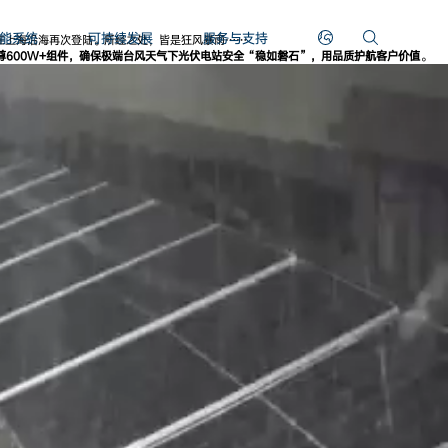
能系统
可持续发展
服务与支持
后在上海沿海再次登陆。所经之处，皆是狂风暴雨……
尊600W+组件，确保极端台风天气下光伏电站安全“稳如磐石”，用品质护航客户价值
。