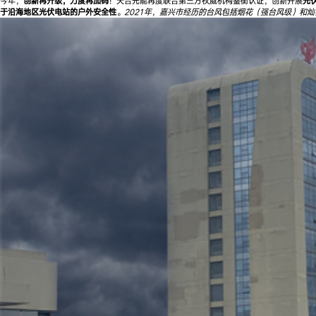
今年，
创新再升级，力度再加码
！天合光能再度联合第三方权威机构鉴衡认证，创新开展
光
于沿海地区光伏电站的户外安全性
。
2021年，嘉兴市经历的台风包括烟花（强台风级）和