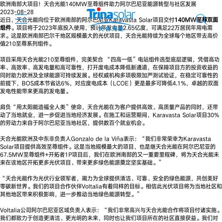
欧洲南部大项目！天合光能140MW至尊组件助力阿尔巴尼亚能源转型与社区发展
2023-08-28
近日，天合光能向位于欧洲南部的阿尔巴尼亚Karavasta Solar项目交付
140MW至尊双面
组件
。项目将于2023年底投入使用，预计年发电量2.65亿度，可满足22万居民年用电需
求。这是欧洲南部巴尔干地区规模最大的光伏项目，天合光能持续为全球每个地区带去高价
值210至尊系列组件。
项目采用天合光能210至尊组件，完美契合 “四高一低”电站组件选型底层逻辑，凭借高功
率、高效率、高发电量和高可靠性，打开度电成本降低新通道，在保障项目方的投资收益的
同时助力欧洲及全球能源可持续发展。经权威机构多项极限加严测试验证，在稳定可靠性的
前提下，BOS成本节省达6%，对应度电成本（LCOE）更是最多可降低4.1%，卓越的双面
发电性能带来更高的发电量。
肩负“用太阳能造福全人类”使命，天合光能在为客户提供高效、高质量产品的同时，还带
动了当地就业，进一步促进当地经济发展。在施工和运营期间，Karavasta Solar项目30%
的劳动力来自于阿尔巴尼亚当地社区，提供数百个就业机会。
天合光能欧洲及中东非负责人Gonzalo de la Viña表示：“我们非常荣幸为Karavasta
Solar项目提供高效至尊组件。这是当地规模最大的项目，也是继天合光能在阿尔巴尼亚的
67.5MW至尊组件+开拓者1P项目后，我们在欧洲南部的又一重要里程碑，将为天合光能未
来在该地区开拓更多光伏项目、带来更多绿色能源奠定坚实基础。”
“天合光能作为光伏行业领军者，竭力为全球提供清洁、可靠、安全的绿色能源，共创美好
零碳新世界。我们的项目合作伙伴Voltalia有着同样的目标。相信此光伏项目将为当地社区和
其他地区带来积极影响，进一步推动当地绿色能源转型。”
Voltalia公司阿尔巴尼亚区域负责人表示：“我们非常高兴与天合光能合作将项目付诸实施。
我们都致力于创造更清洁、更光明的未来，同时也让我们项目所在的社区直接获益。我们对