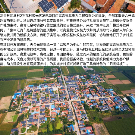
高青县油马村2兆瓦村级光伏发电项目由高青恒基电力工程有限公司建设，全部采取天合光能
超高功率组件。项目通过油马村党支部领导、村集体领办合作社高青县晟宇土地股份专业合
作社为主体，高青汇金村镇银行贷款落地的项目模式展开，采取“集中汇流”模式开发并
网。“集中汇流”是将整村的屋顶集中，以商业模式安装光伏并网从而取代以自然人单户安
装光伏并网的新解决方案，有助于实现电力系统整体效益效率最优，协助当地打开了乡村振
兴产业发展的新思路。
在项目开发建设时，天合光能秉承一贯“以客户为中心”的宗旨，积极协助高青恒基电力工
程有限公司出具完整的技术方案。经过一年的运行，油马村2兆瓦村级光伏项目完全达到预期
的设计效果，高发电效率、高稳定性、高回报并存，随之而来的是更低的系统造价，更低的
度电成本。天合光能以可靠的产品质量，优质的服务体验，优越的系统价值竭力为客户赋
能，助力建设生态宜居美丽乡村，为实施乡村振兴战略打造了具有特色的“阳光样板”。