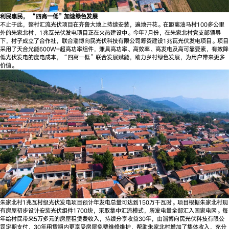
利民惠民， “四高一低”加速绿色发展
不止于此，整村汇流光伏项目在齐鲁大地上持续安装，遍地开花。在距离油马村100多公里
外的朱家北村，1兆瓦光伏发电项目正在火热建设中。今年7月份，在朱家北村党支部领导
下，村子成立了合作社，联合淄博向民光伏科技有限公司筹资建设1兆瓦光伏发电项目。项目
采用了天合光能600W+超高功率组件，兼具高功率、高效率、高发电及高可靠要素，有效降
低光伏发电的度电成本，“四高一低”联合发展赋能，助力乡村绿色发展，为用户带来更多
价值。
朱家北村1兆瓦村级光伏发电项目预计年发电总量可达到150万千瓦时。项目根据朱家北村现
有房屋初步设计安装光伏组件1700块，采取集中汇流模式，所发电量全部汇入国家电网。每
年给村民带来5万多元的房屋租赁费收入，持续分享收益30年，由淄博向民光伏科技有限公
司定期支付，30年租赁期内更享受房屋免费维修维护，帮助朱家北村增加了集体收入，充分