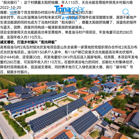
“阳光银行”：这个村晒着太阳把钱赚，年入110万，天合光能至尊组件照亮乡村振兴路
2022-10-20
摘要：山东首个党支部领办村级分布式项目一年发电280万度！
金秋时节，在山东淄博油马村和朱家北村，一排排光伏组件在屋顶熠熠生辉，源源不断地产
生清洁能源的同时也成为了当地村民的“阳光银行”，晒着太阳就把钱赚了，深蓝色的组件
与蓝天、田野、房屋共同构成一幅清新美丽的低碳画卷。
项目全部使用天合光能超高功率至尊组件，单是油马村户用项目，年发电量可达约280万
度，实现年收入约110万元。
减支增收，打造乡村振兴“阳光样板”
高青县油马村2兆瓦村级光伏发电项目是山东全省第一家落地的党组织领办合作社2兆瓦分布
式光伏发电项目。油马村150多户人家中，有118户都已安装天合光能超高功率光伏组件，
总计4445块，逆变器33台，所发电量经10KV升压后送入国家电网。经测算，本项目年发电
量约280万度，可实现年收入约110万元。在提供清洁电力的同时，还能壮大村集体经济，
降低村民用能成本，促进减支增收，同时携手地方汇入绿色发展大潮，践行“碳中和”号
召，赋能乡村振兴。