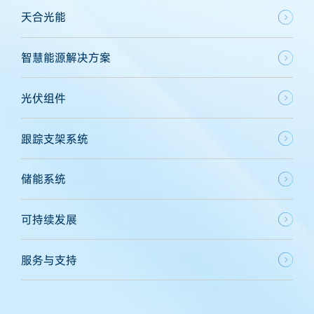
天合光能
智慧能源解决方案
光伏组件
跟踪支架系统
储能系统
可持续发展
服务与支持