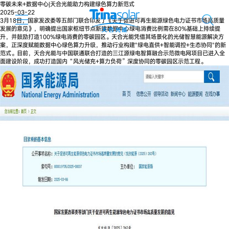
零碳未来+数据中心|天合光能助力构建绿色算力新范式
2025-03-22
3月18日，国家发改委等五部门联合印发了《关于促进可再生能源绿色电力证书市场高质量
发展的意见》，明确提出国家枢纽节点新建数据中心绿电消费比例需在80%基础上持续提
升，并鼓励打造100%绿电消费的零碳园区。天合光能凭借其场景化的光储智慧能源解决方
案，正深度赋能数据中心绿色算力升级，推动行业构建"绿电直供+智能调控+生态协同"的新
范式。目前，天合光能与中国联通联合打造的三江源绿电智算融合示范微电网项目已进入全
面建设阶段，成功打造国内“风光储充+算力负荷”深度协同的零碳园区示范工程。