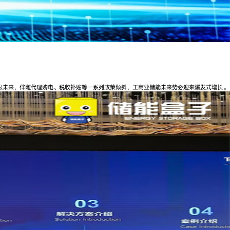
放眼未来，伴随代理购电、税收补贴等一系列政策倾斜，工商业储能未来势必迎来爆发式增长。