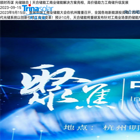
顺时而谋 光储融合丨天合储能工商业储能解决方案亮相，高价值助力工商储升级发展
2023-09-15
天合光能
2023年9月15日，首届中国工商业储能大会在杭州隆重召开，全国各地新能源投资商、
代光储系统以创新引领工商业变革！预计10月，天合储能将重磅发布针对工商业场景的储能