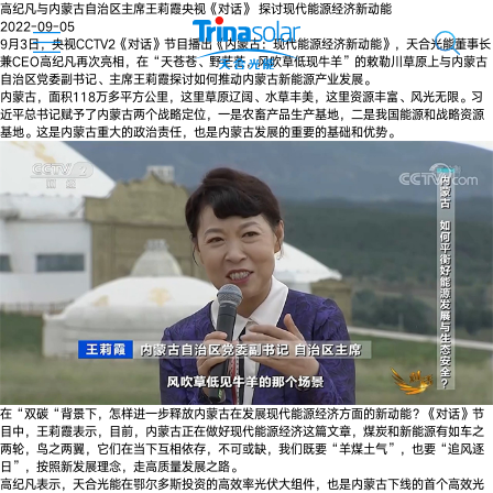
高纪凡与内蒙古自治区主席王莉霞央视《对话》 探讨现代能源经济新动能
2022-09-05
9月3日，央视CCTV2《对话》节目播出《内蒙古：现代能源经济新动能》，天合光能董事长
兼CEO高纪凡再次亮相，在“天苍苍、野茫茫，风吹草低现牛羊”的敕勒川草原上与内蒙古
自治区党委副书记、主席王莉霞探讨如何推动内蒙古新能源产业发展。
内蒙古，面积118万多平方公里，这里草原辽阔、水草丰美，这里资源丰富、风光无限。习
近平总书记赋予了内蒙古两个战略定位，一是农畜产品生产基地，二是我国能源和战略资源
基地。这是内蒙古重大的政治责任，也是内蒙古发展的重要的基础和优势。
在“双碳“背景下，怎样进一步释放内蒙古在发展现代能源经济方面的新动能？《对话》节
目中，王莉霞表示，目前，内蒙古正在做好现代能源经济这篇文章，煤炭和新能源有如车之
两轮，鸟之两翼，它们在当下互相依存，不可或缺，我们既要“羊煤土气”，也要“追风逐
日”，按照新发展理念，走高质量发展之路。
高纪凡表示，天合光能在鄂尔多斯投资的高效率光伏大组件，也是内蒙古下线的首个高效光