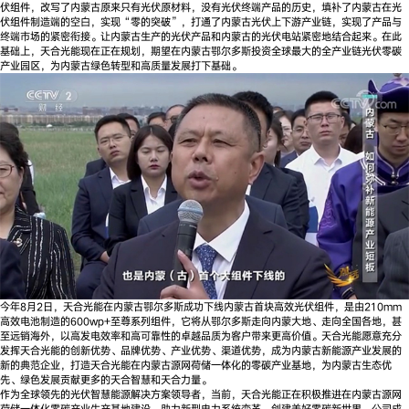
伏组件，改写了内蒙古原来只有光伏原材料，没有光伏终端产品的历史，填补了内蒙古在光
伏组件制造端的空白，实现“零的突破”，打通了内蒙古光伏上下游产业链，实现了产品与
终端市场的紧密衔接。让内蒙古生产的光伏产品和内蒙古的光伏电站紧密地结合起来。在此
基础上，天合光能现在正在规划，期望在内蒙古鄂尔多斯投资全球最大的全产业链光伏零碳
产业园区，为内蒙古绿色转型和高质量发展打下基础。
今年8月2日，天合光能在内蒙古鄂尔多斯成功下线内蒙古首块高效光伏组件，是由210mm
高效电池制造的600wp+至尊系列组件，它将从鄂尔多斯走向内蒙大地、走向全国各地，甚
至远销海外，以高发电效率和高可靠性的卓越品质为客户带来更高价值。天合光能愿意充分
发挥天合光能的创新优势、品牌优势、产业优势、渠道优势，成为内蒙古新能源产业发展的
新的典范企业，打造天合光能在内蒙古源网荷储一体化的零碳产业基地，为内蒙古生态优
先、绿色发展贡献更多的天合智慧和天合力量。
作为全球领先的光伏智慧能源解决方案领导者，当前，天合光能正在积极推进在内蒙古源网
荷储一体化零碳产业生产基地建设，助力新型电力系统变革，创建美好零碳新世界。公司成