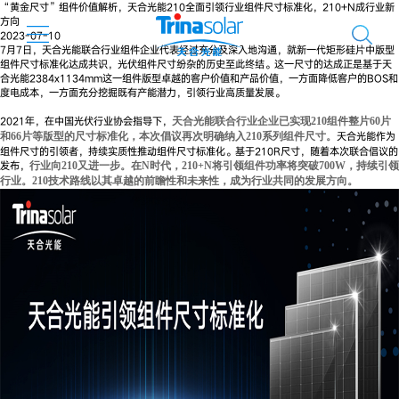
“黄金尺寸”组件价值解析，天合光能210全面引领行业组件尺寸标准化，210+N成行业新
方向
2023-07-10
7月7日，天合光能联合行业组件企业代表经过充分及深入地沟通，就新一代矩形硅片中版型
组件尺寸标准化达成共识，光伏组件尺寸纷杂的历史至此终结。这一尺寸的达成正是基于天
合光能2384x1134mm这一组件版型卓越的客户价值和产品价值，一方面降低客户的BOS和
度电成本，一方面充分挖掘既有产能潜力，引领行业高质量发展。
2021年，在中国光伏行业协会指导下，
天合光能联合行业企业已实现210组件整片60片
天合光能作为
和66片等版型的尺寸标准化，本次倡议再次明确纳入210系列组件尺寸。
组件尺寸的引领者，持续实质性推动组件尺寸标准化。基于210R尺寸，随着本次联合倡议的
发布，
行业向210又进一步。在N时代，210+N将引领组件功率将突破700W，持续引领
行业。210技术路线以其卓越的前瞻性和未来性，成为行业共同的发展方向。