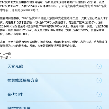
210技术的大版型组件在地面电站这一场景更是表现出卓越的产品价值和行业价值。正是
210技术的诞生，光伏行业实现了组件功率的跃升。
天合光能率先锚定并打造210产品技
术平台，开启光伏600W+时代。
随着时间的推移，
光伏行业已然迈入N时
210产品技术平台的开放性和先进性逐渐凸显。
代，先进的210技术叠加新一代N型i-TOPCon先进技术，电池量产效率达到26%，预计
2024年天合光能至尊N型组件量产功率将实现700W以上。截至今年第一季度，行业210组
件累计出货量超过120GW，而天合光能210组件累计出货量已超过65GW，位居全球第一
位，市场占有率超50%。
未来，天合光能将持续突破创新、提升价值，推动创新机制、创新生态的形成，助力构建以
新能源为主体的新型电力系统，为美好零碳新世界贡献天合力量。
< 上一条
下一条 >
天合光能
智慧能源解决方案
光伏组件
跟踪支架系统