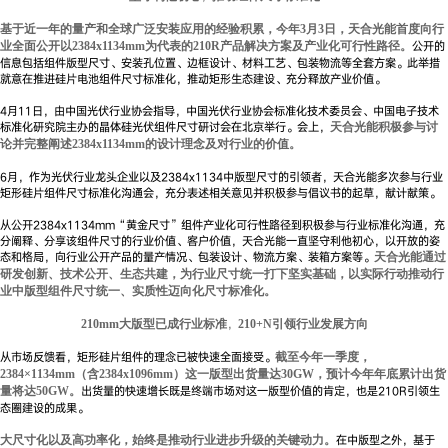
基于近一年的量产和全球广泛安装应用的经验积累，今年3月3日，天合光能首度向行
公开的
业全面公开以2384x1134mm为代表的210R产品解决方案及产业化可行性路径。
信息包括组件版型尺寸、安装孔位置、边框设计、材料工艺、包装物流等全套方案。此举措
就意在推进硅片电池组件尺寸标准化，推动矩形生态建设、充分释放产业价值。
4月11日，由中国光伏行业协会指导，中国光伏行业协会标准化技术委员会、中国电子技术
标准化研究院主办的晶体硅光伏组件尺寸研讨会在北京举行。会上，
天合光能积极参与讨
论并完整阐述2384x1134mm的设计理念及对行业的价值。
6月，作为光伏行业龙头企业以及2384x1134中版型尺寸的引领者，天合光能多次参与行业
矩形硅片组件尺寸标准化沟通会，充分表述相关意见并积极参与倡议书的起草，献计献策。
从公开2384x1134mm“黄金尺寸”组件产业化可行性路径到积极参与行业标准化沟通，充
分阐释、分享该组件尺寸的行业价值、客户价值，天合光能一直坚守利他初心，以开放的姿
态和格局，向行业公开产品的量产情况、包装设计、物流方案、装箱方案等。
天合光能通过
研发创新、技术公开、生态共建，为行业尺寸统一打下坚实基础，以实际行动推动行
业中版型组件尺寸统一、实质性迈向化尺寸标准化。
，
210mm大版型已成行业标准
210+N引领行业发展方向
从市场反馈看，矩形硅片组件的理念已被快速全面接受。
截至今年一季度，
2384×1134mm（含2384x1096mm）这一版型出货量达30GW，预计今年年底累计出货
出货量的快速增长既是终端市场对这一版型价值的肯定，也是210R引领生
量将达50GW。
态圈建设的成果。
在中版型之外，基于
大尺寸化以及高功率化，始终是推动行业进步升级的关键动力。