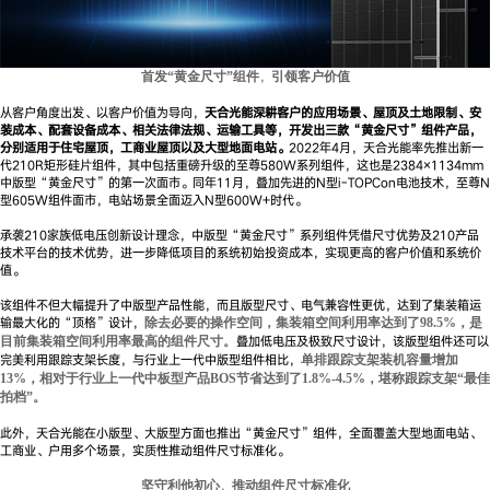
，
首发“黄金尺寸”组件
引领客户价值
从客户角度出发、以客户价值为导向，
天合光能深耕客户的应用场景、屋顶及土地限制、安
装成本、配套设备成本、相关法律法规、运输工具等，开发出三款“黄金尺寸”组件产品，
分别适用于住宅屋顶，工商业屋顶以及大型地面电站。
2022年4月，天合光能率先推出新一
代210R矩形硅片组件，其中包括重磅升级的至尊580W系列组件，这也是2384×1134mm
中版型“黄金尺寸”的第一次面市。同年11月，叠加先进的N型i-TOPCon电池技术，至尊N
型605W组件面市，电站场景全面迈入N型600W+时代。
承袭210家族低电压创新设计理念，中版型“黄金尺寸”系列组件凭借尺寸优势及210产品
技术平台的技术优势，进一步降低项目的系统初始投资成本，实现更高的客户价值和系统价
值。
该组件不但大幅提升了中版型产品性能，而且版型尺寸、电气兼容性更优，达到了集装箱运
输最大化的“顶格”设计，
除去必要的操作空间，集装箱空间利用率达到了98.5%，是
叠加低电压及极致尺寸设计，该版型组件还可以
目前集装箱空间利用率最高的组件尺寸。
完美利用跟踪支架长度，与行业上一代中版型组件相比，
单排跟踪支架装机容量增加
13%，相对于行业上一代中板型产品BOS节省达到了1.8%-4.5%，堪称跟踪支架“最佳
拍档”。
此外，天合光能在小版型、大版型方面也推出“黄金尺寸”组件，全面覆盖大型地面电站、
工商业、户用多个场景，实质性推动组件尺寸标准化。
，
坚守利他初心
推动组件尺寸标准化