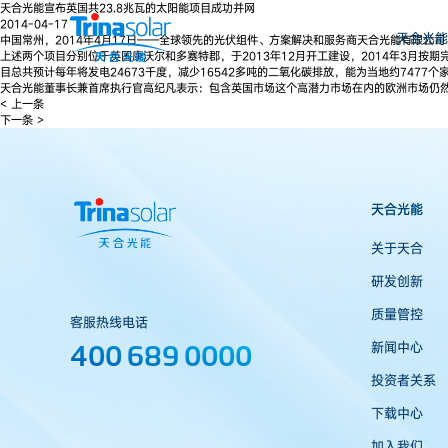
天合光能宣布英国共23.8兆瓦的太阳能项目成功并网
2014-04-17
天合光能
中国常州，2014年4月17日——全球领先的光伏组件、方案解决和服务商天合光能有限公
上述两个项目分别位于英国康沃尔和多赛特郡，于2013年12月开工建设，2014年3月按期完
目总共预计每年将发电24673千度，减少16542多吨的二氧化碳排放，能为当地约7477
天合光能董事长兼首席执行官高纪凡表示：包含英国市场这个高潜力市场在内的欧洲市场仍
< 上一条
下一条 >
天合光能
关于天合
研发创新
质量管控
客服热线电话
400 689 0000
新闻中心
投资者关系
下载中心
加入我们