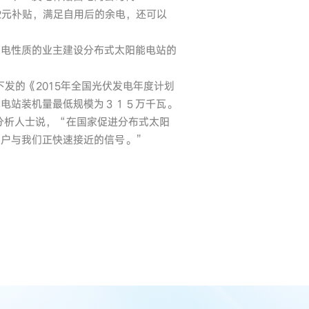
2元补贴，满足自用后的余电，还可以
用电性质的业主建设分布式太阳能电站的
。
发的《2015年全国光伏发电年度计划
能电站装机量最低规模为３１５万千瓦。
分析人士说，“在国家促进分布式太阳
入户与我们正快速接近的信号。”