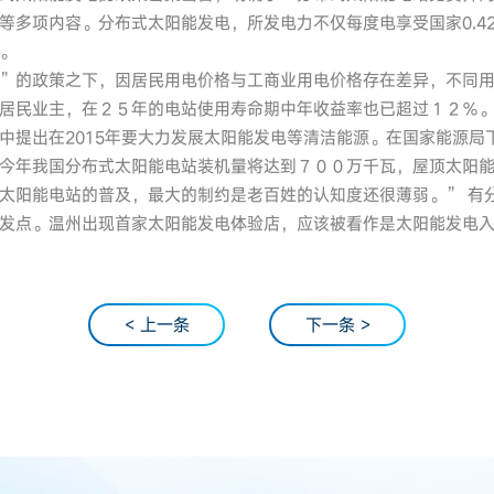
等多项内容。分布式太阳能发电，所发电力不仅每度电享受国家0.4
。
”的政策之下，因居民用电价格与工商业用电价格存在差异，不同
居民业主，在２５年的电站使用寿命期中年收益率也已超过１２％
中提出在2015年要大力发展太阳能发电等清洁能源。在国家能源局下
今年我国分布式太阳能电站装机量将达到７００万千瓦，屋顶太阳
太阳能电站的普及，最大的制约是老百姓的认知度还很薄弱。” 有
发点。温州出现首家太阳能发电体验店，应该被看作是太阳能发电
< 上一条
下一条 >