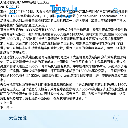
天合光能获UL1500V系统电压认证
2015-07-17
常州，2015年7月16日，天合光能宣布其TSM-PE05A和TSM-PE14A两款多晶硅组件顺利
通过UL1500V系统电压认证。UL，美国保险商实验室（Underwriter Laboratories Inc.）
是世界上最大的从事安全试验和鉴定的民间机构之一。进入美国、加拿大市场的机电包括民
用电器类产品都必须通过UL认证。
系统电压从传统的1000V提升到1500V，对光伏组件的结构要求、零部件要求及测试条件均
有更高的判定标准，例如耐压测试值由3000V提高到4000V，漏电流测试电压值由1000V提
高到1500V等。这就使得光伏组件及零部件必须满足比现有标准更高的技术要求和质量要
求。为此，天合光能1500V系统电压的耐高电压组件，在制造工艺和原材料选择进行了改
进。通过对组件布局和接线盒结构的重新设计，满足了更高的爬电距离要求，确保了组件使
用过程中的安全性。
天合光能1500V系统电压的耐高电压组件同时适用于大型地面光伏电站和分布式光伏屋顶电
站，可以有效降低光伏电站的系统成本，进而推动“光伏平价电力”时代早日到来。通过提
高直流侧输入电压至1500V，同样装机容量的系统，串联组件数增加约50%，从而减少了逆
变器、汇流箱、直流线缆的使用量，并可配置技术成熟的1500V电压逆变器。由于直流系统
电压从1000V提升至1500V，系统线损减少，从而增加项目发电量，进一步提高系统发电效
率。
天合光能首席运营官兼光伏组件事业部总裁朱治国说：“天合光能的两款组件通过UL1500V
系统电压认证，这个消息令人振奋。成为全球首批获得UL1500V系统电压认证的光伏企业证
明了我们行业领先的制造能力。通过改进技术，提升产品性能，为客户带来更多价值，这是
我们的核心理念。我们还要不断突破，在光伏领域引领创新。”
< 上一条
下一条 >
天合光能