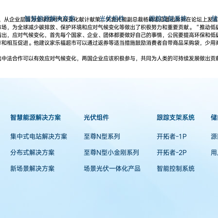
智慧能源解决方案
光伏组件
跟踪支架系统
储
一堂，从企业层面为全球应对气候变化献计献策。天合光能副总裁杨晓忠应邀出席并在论坛上发
市场，为全球减少碳排放、保护环境和应对气候变化等做出了积极努力和重要贡献。“推动低
指出，应对气候变化，首先每个国家、企业、团体都要做好自己的事情，公民要提高环保和低
作和相互促进。他建议家乐福超市可以通过返券等适当措施鼓励消费者自带商品采购袋，少用
出中法合作可以有效应对气候变化，两国企业应该积极参与，共同为人类的可持续发展做出贡
智慧能源解决方案
光伏组件
跟踪支架系统
储
集中式电站解决方案
至尊N型系列
开拓者-1P
源
分布式解决方案
至尊N型小金刚系列
开拓者-2P
用
新场景解决方案
场景光伏一体化产品
智能控制系统