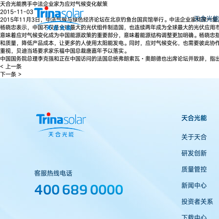
天合光能携手中法企业家为应对气候变化献策
2015-11-03
天合光能
2015年11月3日，中法气候与绿色经济论坛在北京钓鱼台国宾馆举行。中法企业家共聚
杨晓忠表示，中国不仅是全球最大的光伏组件制造国，也连续两年成为全球最大的光伏应用
意味着应对气候变化成为中国能源政策的重要部分，意味着能源结构调整更加明确。杨晓忠
和质量，降低产品成本，让更多的人使用太阳能发电。同时，应对气候变化，也需要彼此协
重视，贝迪当场要求家乐福中国总裁唐嘉年予以落实。
中国国务院总理李克强和正在中国访问的法国总统弗朗索瓦·奥朗德也出席论坛并致辞，指
< 上一条
下一条 >
天合光能
关于天合
研发创新
质量管控
客服热线电话
400 689 0000
新闻中心
投资者关系
下载中心