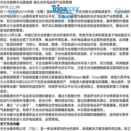
天合光能携手远景能源 强化光伏电站资产运营管理
2015-11-05
在11月5日的2015中国（无锡）国际新能源大会上，天合光能与远景能源宣布，天合光能的
光伏电站将引入远景阿波罗光伏云平台，实现以大数据为基础的光伏电站资产运营管理。未
来，双方还将共同推动建设光伏电站性能检测、质量评估和电量监控体系。秉持理性价值观
的两大行业领军者强强联手，将开启以精细化管理提升电站投资收益率的新纪元，推动光伏
发电的理性繁荣。
自2013年以来，中国已成为全球最大的光伏装机市场，各类市场主体积极投身于电站建设与
营运，也相应出现了无序竞争、概念炒作等乱象。光伏电站建设与运营的良性发展，必须要
以“投资回报率”为核心，更高效、精准、可控地进行光伏电站开发、投资和管理。
天合光能副总裁高纪庆介绍，天合光能已经成为全球最大的光伏组件供应商、一流的系统集
成商和智慧能源领域的开拓者。当前，天合光能坚持科技创新，扩大光伏电站建设、运营规
模，坚定地向“低碳智慧能源领先集团”的目标迈进。
“身处能源互联网时代，天合光能将与相关领域的商业伙伴深入合作，充分挖掘、利用能源
大数据的商业价值。此次引入远景阿波罗光伏云平台，正是天合光能拥抱能源互联网的生动
事例。”天合光能副总裁黄龙星向媒体表示。
远景能源管理了包括美国最大的独立新能源运营商Pattern能源、Orion能源、美国大西洋电
力公司等在内的2000万千瓦的全球新能源资产，对能源大数据有着深刻理解。相比组件、逆
变器等设备厂商提供的监控软件，阿波罗光伏云平台可以更加独立、客观地提供第三方数据
监控。
远景能源光伏产品业务总经理孙捷表示，通过大数据分析，阿波罗光伏云平台将帮助天合电
站进行分段损失电量分析、安全分析、横向场站对标，提出改善措施及建议，实现发电量提
升；通过“少人值守”，大幅降低光伏电站运维成本，从而实现电站资产保值增值。阿波罗
气象数据产品，有助于天合光伏电站实现精确的短期、中长期发电量预测。
天合光能与远景能源的此次合作将推动形成光伏电站全生命周期的精确管控，进而吸引更多
低成本资金进入光伏电站建设、运营领域。
关
于天合光能
天合光能有限公司 （TSL） 是一家全球领先的光伏组件、系统解决方案及服务供应商。创立