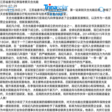
江苏省委书记李强考察天合光能
2016-07-29
2016年7月28日上午，江苏省委书记李强前往常州调研，第一站来到天合光能总部，参观了
天合智慧能源展示厅和光伏科学与技术国家重点实验室。
天合光能董事长兼首席执行官高纪凡向李强讲述了企业最新发展情况，以及作为一名民
营企业家创业、创新发展的历程。
高纪凡介绍，天合光能是中国最早成立的光伏企业之一，是在京都议定书及美国百万太
阳能屋顶计划的大背景下成立的。公司坚持创新、品牌、全球化的发展战略，现已成为全球
最领先的组件供应商、一流的系统集成商及智慧能源领域的开拓者。2014年和2015年天合
光能连续两年蝉联光伏组件出货量全球第一。公司自成立至今年一季度累计出货超过
18GW，接近于一个三峡水电站的装机量。天合光能品牌被银行认定为全球最具融资价值的
组件品牌，在“全球挑战者”百强榜中，与华为、阿里巴巴等企业一起列入全球挑战者100
强。天合长期坚持可持续发展的理念，在全球可持续发展排名中连续三年位居中国第一。
当谈到前几年国外“双反”的严峻挑战时，高纪凡表示，天合光能变外部的压力为内部
发展的动力，化危为机，积极推进在海外新的产能布局，并积极响应国家“一带一路”战
略，现已在泰国、越南、马来西亚、荷兰等地设立了独资或合作的生产基地。
在位于天合光能总部的“光伏科学与技术国家重点实验室”，李强非常关注天合光能的
多项技术创新成果，该实验室已连续13次创造或刷新了晶硅电池转换效率和组件输出功率的
世界纪录，主导或参与制定了54项国际和国内行业标准，发明专利数居中国光伏行业之首。
高纪凡向李强介绍了打破世界纪录的单、多晶组件和IBC电池组件，重点介绍了天合最新正在
研制的N型高效双面电池，其主要特点是电池效率高、匹配双玻结构后组件能双面受光发
电，提升系统发电量。在李强问到未来太阳能发展趋势时，高纪凡充满信心和深情地说，未
来是太阳能走向平价电力，太阳能走向千家万户，太阳能走向与各种应用相结合的光伏 的时
代，天合要打造研发、制造、应用的光伏生态系统，和所有的合作伙伴一起用太阳能造福全
人类！
李强充分肯定了天合光能发展的规模和创新优势，对天合光能出货量连续两年保持全球
第一感到很欣慰，对高纪凡的创业精神给予了高度赞扬，称其为知识型的民营企业家，当选
为中国光伏行业协会的理事长和全球太阳能理事会联席主席名符其实。他表示，光伏行业投