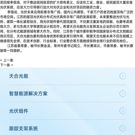
资回报率很高，对于推动民间投资的扩大很有意义，应该在工业、商业、居民屋顶大量安装
光伏系统，应该大力引导银行加大对光伏企业和光伏项目的融资力度。
李强说，光伏未来应用前景非常广阔，国内公共建筑、千家万户的老百姓屋顶有广泛的
市场空间。江苏的屋顶光伏和分布式光伏具有非常广阔的发展前景，未来要推进光伏与光
热、建筑一体化紧密结合，用光伏组件替代居民屋顶，不仅要注重发电的效能，也要考虑美
观大方，多与东南大学等建筑设计院合作。希望天合光能充分发挥龙头企业的示范引领作
用，在分布式能源领域有更大作为。同时，江苏各个城市要积极争创国家级分布式太阳能应
用示范区，天合光能也要利用自身优势积极发挥引领作用，期望天合光能未来不仅在规模上
继续领先全球，在技术创新、行业标准、行业整合等方面继续保持全球行业的领先地位。
江苏省委常委、秘书长樊金龙，常州市委书记阎立，市长费高云，市委常委、秘书长蔡
骏等一同调研。
< 上一条
下一条 >
天合光能
智慧能源解决方案
光伏组件
跟踪支架系统