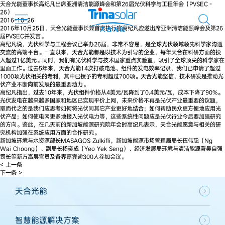
天合光能董事长高纪凡出席亚洲清洁能源峰会和第26届光伏科学与工程年会（PVSEC－
26）
2016-10-26
2016年10月25日，天合光能董事长兼首席执行官高纪凡应邀出席亚洲清洁能源峰会及第26
届PVSEC并发言。
高纪凡说，光伏科学与工程会议已举办26届，非常不容易，是全球光伏领域领先科学家沟通
交流的高端平台。一直以来，天合光能都是以技术为引导的企业，每年天合在科研方面的投
入超过1亿美元。同时，我们有光伏科学与技术国家重点实验室，吸引了全球顶尖的科学家在
里面工作。过去5年来，天合光能14次打破电池、组件的发电效率记录，我们已申请了超过
1000项光伏相关的专利，其中已授予的专利超过700项。天合光能坚信，技术研发是推动光
伏产业不断向前发展的最重要动力。
高纪凡指出，过去10年来，光伏组件价格从4美元/瓦降到了0.4美元/瓦，成本下降了90%。
光伏发电在越来越多国家和地区已实现平价上网，未来价格不再是光伏产业最重要的议题，
取而代之的是我们应思考如何将光伏同其它产业更好地结合；如何帮助民众更方便地应用光
伏产品；如何使电网更多地接入光伏电力等，这些系统性问题应是光伏行业今后要加强研究
的方向。鉴此，在几天前的新加坡能源研究院年会时高纪凡表示，天合光能愿意与相关的研
究机构加强在系统应用方面的合作研究。
新加坡环境与水资源部长MASAGOS Zulkifli，新加坡能源市场管理局局长伍伟聪（Ng
Wai Choong）、副局长杨奕成（Yeo Yek Seng）、经济发展局环境与清洁能源署吴自强
司长等新方高层官员及各界嘉宾逾300人参加会议。
< 上一条
下一条 >
天合光能
智慧能源解决方案