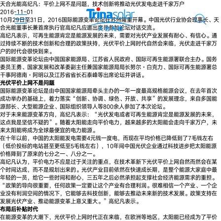
天合光能高纪凡：平价上网不是问题，技术创新将推动光伏发电走进千家万户
2016-11-01
10月29日至31日，2016国际能源变革论坛在苏州隆重开幕。中国光伏行业协会理事长、天
合光能董事长兼首席执行官高纪凡应邀出席并参加论坛对话交流。
高纪凡表示，可再生能源肯定是能源发展的未来，需要对光伏产业发展有耐心、有信心。通
过持续不断的技术创新和合理的政策扶持，光伏平价上网时代自然会来临，光伏走进千家万
户的时代会很快到来。
国际能源变革论坛由中国国家能源局、江苏省人民政府、国际可再生能源署联合主办。国务
委员王勇、国家发展和改革委副主任兼国家能源局局长努尔·白克力、国际可再生能源署总
干事阿德南·阿明以及江苏省省长石泰峰等出席论坛并讲话。
光伏平价上网不是问题
国际能源变革论坛是由中国国家能源局牵头主办的一年一度最高规格能源会议，在去年首次
成功举办的基础上，着力落实“创新、协调、绿色、开放、共享”的发展理念，来自多国能
源部长、大型能源企业、国际组织领导人等800余人参加了本次论坛。
对于未来能源变革方向，高纪凡表示：“光伏发电或者可再生能源肯定是能源发展的未来，
这点我是坚信不疑的”。随着太阳能走向平价电力，越来越多的太阳能会走向千家万户，未
来太阳能将成为全球最便宜的电力能源。
在十年以前，中国的太阳能发电需要4元钱一度电，而现在平均价格已降低到了7毛钱左右
（低价投标的电站甚至更低至5毛钱左右），10年间中国光伏企业通过科技进步把太阳能源
价格降到了原来的七分之一、八分之一。
高纪凡认为，平价电力不应是过于关注的重点，在技术革新下光伏平价上网自然而然会在某
个时间达成，而不是规划出来的。光伏产业目前依然在快速成长期，是整个能源大家庭中最
年轻的一员，给它一些时间和耐心，三五年之后必然承担起支撑社会经济能源需求的重担。
“政策的导向很重要，任何政策一定要让这个产业有合理利润。很难相信一个产业、一个企
业没有利润空间的情况下，它能够去科技创新，能够去推动未来新的技术发展。政策支持在
发展光伏产业、推动能源变革上意义重大。”高纪凡表示。
布局后补贴时代
在能源变革的大潮下，光伏平价上网时代正在来临，在欧洲等地区，太阳能已经成为了平价