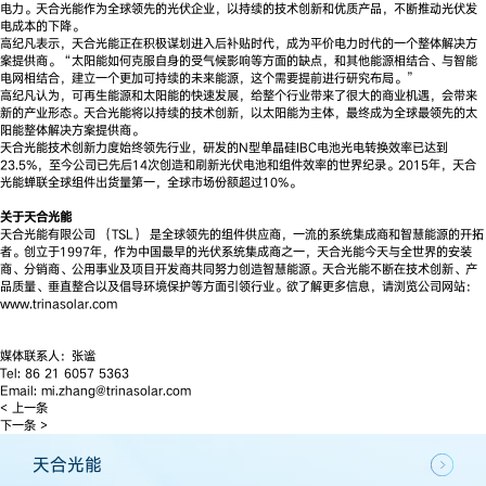
电力。天合光能作为全球领先的光伏企业，以持续的技术创新和优质产品，不断推动光伏发
电成本的下降。
高纪凡表示，天合光能正在积极谋划进入后补贴时代，成为平价电力时代的一个整体解决方
案提供商。“太阳能如何克服自身的受气候影响等方面的缺点，和其他能源相结合、与智能
电网相结合，建立一个更加可持续的未来能源，这个需要提前进行研究布局。”
高纪凡认为，可再生能源和太阳能的快速发展，给整个行业带来了很大的商业机遇，会带来
新的产业形态。天合光能将以持续的技术创新，以太阳能为主体，最终成为全球最领先的太
阳能整体解决方案提供商。
天合光能技术创新力度始终领先行业，研发的N型单晶硅IBC电池光电转换效率已达到
23.5%，至今公司已先后14次创造和刷新光伏电池和组件效率的世界纪录。2015年，天合
光能蝉联全球组件出货量第一，全球市场份额超过10%。
关于天合光能
天合光能有限公司 （TSL） 是全球领先的组件供应商，一流的系统集成商和智慧能源的开拓
者。创立于1997年，作为中国最早的光伏系统集成商之一，天合光能今天与全世界的安装
商、分销商、公用事业及项目开发商共同努力创造智慧能源。天合光能不断在技术创新、产
品质量、垂直整合以及倡导环境保护等方面引领行业。欲了解更多信息，请浏览公司网站：
www.trinasolar.com
媒体联系人：张谧
Tel: 86 21 6057 5363
Email: mi.zhang@trinasolar.com
< 上一条
下一条 >
天合光能