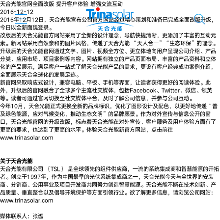
天合光能官网全面改版 提升客户体验 增强交流互动
2016-12-12
2016年12月12日，天合光能宣布公司官方网站经过精心策划和准备已完成全面改版升级，
今日以全新面貌登录。
改版后的天合光能官方网站采用了全新的设计理念，导航快捷清晰，更添加了丰富的互动元
素。新网站采用自然亲和的图片风格，传递了天合光能 “天人合一”“生态环保”的理念。
升级后的天合光能官网通过文字、图片、视频全方位、更立体地向用户呈现公司介绍、产品
分类、应用市场、项目案例等内容。网站拥有独立的产品页面布局、丰富的产品资料和立体
化的产品展示，满足客户一站式了解天合光能产品的需求，更设有客户经典成功案例介绍，
全面展示天合全球化的发展足迹。
新官网采取响应式设计，兼容电脑、平板、手机等界面，让读者获得更好的阅读体验。此
外，升级后的官网融合了全球多个主流社交媒体，包括Facebook、Twitter、微信、领英
等。读者可通过官网切换至社交媒体平台，及时了解公司信息，并参与公司互动。
今年10月，天合光能正式更换全新的品牌标识，优化了图形设计及配色，以更好地传递“普
及绿色能源，应对气候变化，推动生态文明”的品牌愿景。作为对外宣传与信息公开的窗
口，天合光能官网的升级改版，标志着天合光能在对外宣传、客户服务及用户体验方面有了
更高的要求，也达到了更高的水平。体验天合光能新官方网站，点击前往
www.trinasolar.com
关于天合光能
天合光能有限公司 （TSL） 是全球领先的组件供应商，一流的系统集成商和智慧能源的开拓
者。创立于1997年，作为中国最早的光伏系统集成商之一，天合光能今天与全世界的安装
商、分销商、公用事业及项目开发商共同努力创造智慧能源。天合光能不断在技术创新、产
品质量、垂直整合以及倡导环境保护等方面引领行业。欲了解更多信息，请浏览公司网站：
www.trinasolar.com
媒体联系人：张谧