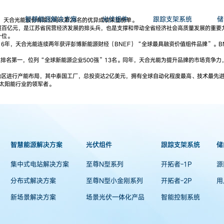
智慧能源解决方案
光伏组件
跟踪支架系统
储
单，天合光能股份有限公司以第23名的优异成绩荣登榜单。
亿元，是江苏省民营经济发展的排头兵，也是支撑和带动全省经济社会高质量发展的重要力量。
十位。
6年，天合光能连续两年获评彭博新能源财经（BNEF）“全球最具融资价值组件品牌”。B
排名第一，位列“全球新能源企业500强”13名。同年，天合光能为提升品牌的市场竞争力，
地区进行产能布局，其中泰国工厂，总投资达2亿美元，拥有全球自动化程度最高、技术最先进
球太阳能行业的领军者。
智慧能源解决方案
光伏组件
跟踪支架系统
储
集中式电站解决方案
至尊N型系列
开拓者-1P
源
分布式解决方案
至尊N型小金刚系列
开拓者-2P
用
新场景解决方案
场景光伏一体化产品
智能控制系统