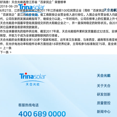
好消息！天合光能再登江苏省“百家民企”荣誉榜单
2018-06-29
天合光能
6月27日，江苏省委新闻网公布2017年江苏省前100位民营企业（简称“百家民企”）名
“百家民企”是江苏省经信委、省工商联按企业营业收入进行排位。入围企业年营业收入均超百
代，公司在新的发展战略指导下，继续全力以赴。一年时间内，公司在榜单上的位置就上升
天合光能是中国最早登陆美国纽交所的太阳能企业之一，并一直保持稳定的财务状况。自201
其它品牌更容易获得贷款融资。
作为全球最领先的组件供应商，截至2017年底，天合光能组件累积发货量超过32吉瓦，全球
转型，并致力于成为全球能源物联网的引领者。
天合光能的业务覆盖全球100多个国家和地区，近年来又在泰国、马来西亚、越南等东南亚
件，在光伏电池功率和组件功率方面创造18项世界纪录，主导和参与标准制定75项，是全
< 上一条
下一条 >
天合光能
关于天合
研发创新
质量管控
客服热线电话
400 689 0000
新闻中心