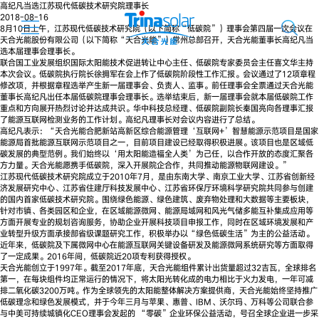
高纪凡当选江苏现代低碳技术研究院理事长
2018-08-16
8月10日上午，江苏现代低碳技术研究院（以下简称“低碳院”）理事会第四届一次会议在
天合光能股份有限公司（以下简称“天合光能”）常州总部召开，天合光能董事长高纪凡当
选本届理事会理事长。
联合国工业发展组织国际太阳能技术促进转让中心主任、低碳院专家委员会主任喜文华主持
本次会议。低碳院执行院长徐拥军在会上作了低碳院阶段性工作汇报。会议通过了12项章程
修改项，并根据章程选举产生新一届理事会、负责人、监事。前任理事会全票通过天合光能
董事长高纪凡出任本届低碳院理事会理事长。选举结束后，新一届理事会就本届低碳院工作
重点和方向展开热烈讨论并达成共识。华中科技总经理、低碳院副院长秦国亮向各理事汇报
了能源互联网检测业务的工作计划。高纪凡理事长对会议内容进行了总结。
高纪凡表示：“天合光能合肥新站高新区综合能源管理‘互联网+’智慧能源示范项目是国家
能源局首批能源互联网示范项目之一，目前项目建设已经取得积极进展。该项目也是区域低
碳发展的典型范例。我们始终以‘用太阳能造福全人类’为己任，以合作开放的态度汇聚各
方力量。天合光能愿携手低碳院，深入开展院企合作，共同推动能源物联网建设。”
江苏现代低碳技术研究院成立于2010年7月，是由东南大学、南京工业大学、江苏省创新经
济发展研究中心、江苏省住建厅科技发展中心、江苏省环保厅环境科学研究院共同参与创建
的国内首家低碳技术研究院。围绕绿色能源、绿色建筑、废弃物处理和大数据等主要板块，
针对市镇、各类园区和企业，在区域能源微网、能源局域网和风光气储多能互补集成应用等
方面开展专业的规划咨询服务，协助企业开展科技项目申报工作，同时在区域环境发展和产
业转型升级方面承接部省级课题研究工作，积极举办以“绿色低碳生活”为主的公益活动。
近年来，低碳院及下属微网中心在能源互联网关键设备研发及能源微网系统研究等方面取得
了一定成果。2016年间，低碳院近20项专利获得授权。
天合光能创立于1997年。截至2017年底，天合光能组件累计出货量超过32吉瓦，全球排名
第一，在每块组件均正常运行的情况下，将太阳光转化成的电力相比于火力发电，一年可减
排二氧化碳3200万吨。作为全球领先的太阳能整体解决方案提供商，天合光能始终坚持推广
低碳理念和绿色发展模式，并于今年三月与苹果、惠普、IBM、沃尔玛、万科等公司联合参
与中美可持续城镇化CEO理事会发起的 “零碳”企业环保公益活动，号召全球企业进一步采