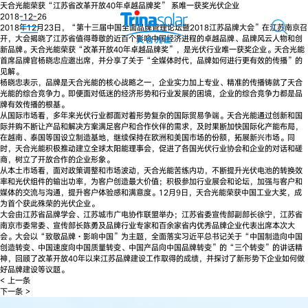
天合光能荣获“江苏省改革开放40年卓越品牌奖” 系唯一获奖光伏企业
2018-12-26
2018年12月23日，“第十三届中国全面品牌管理论坛暨2018江苏品牌大会”在江苏南京召
开，大会揭晓了江苏省值得尊敬的近百个影响中国经济进程的卓越品牌、品牌风云人物和创
新品牌。天合光能荣获“改革开放40年卓越品牌奖”，是光伏行业唯一获奖企业。天合光能
首席品牌官杨晓忠应邀出席，并分享了关于“全媒体时代，品牌如何进行更有效的传播”的
见解。
杨晓忠表示，品牌是天合光能的核心战略之一，企业实力加上专业、精准的传播铸就了天合
光能的综合竞争力。即便面对低迷的经济形势和行业发展的困境，企业的综合竞争力都是品
牌有效传播的根基。
从国际市场看，多年来光伏行业都面对着形势复杂的国际贸易争端。天合光能通过创新和国
际并购不断让产品和解决方案满足客户和合作伙伴的需求，及时果断加快国际化产能布局，
在越南、泰国等国设立制造基地，继续保持在欧洲和美国市场的份额，拓展新兴市场。同
时，天合光能积极推动建立全球太阳能理事会，促进了各国光伏行业协会和企业的对话和磋
商，树立了开放合作的企业形象。
从本土市场看，面对政策调整和市场波动，天合光能苦练内功，不断提升光伏电池的转换效
率和光伏组件的输出功率，为客户创造最大价值；积极参加行业展会和论坛，加强与客户和
媒体的交流与沟通，提升客户体验感和满意度。12月9日，天合光能荣获中国工业大奖，成
为首个获此殊荣的光伏企业。
大会由江苏省品牌学会、江苏城市广电协作联盟举办；江苏省委宣传部副部长徐宁，江苏省
南京市委常委、宣传部长陈勇及品牌行业专家和百余家省内优秀品牌企业代表出席本次大
会。大会以“致敬品牌·影响中国”为主题，全面落实习近平总书记关于“中国制造向中国
创造转变、中国速度向中国质量转变、中国产品向中国品牌转变”的“三个转变”的讲话精
神，回顾了改革开放40年以来江苏品牌建设工作取得的成绩，并探讨了新形势下企业如何做
好品牌建设等议题。
< 上一条
下一条 >