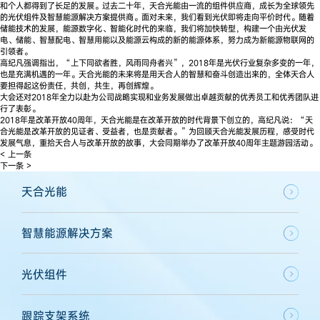
和个人都得到了长足的发展。过去二十年，天合光能由一流的组件供应商，成长为全球领先
的光伏组件及智慧能源解决方案提供商。面对未来，我们看到光伏即将走向平价时代。随着
储能技术的发展，能源数字化、智能化时代的来临，我们将加快转型，构建一个由光伏发
电、储能、智慧配电、智慧用能以及能源云构成的新的能源体系，努力成为新能源物联网的
引领者。
高纪凡强调指出，“上下同欲者胜，风雨同舟者兴”，2018年是光伏行业复杂多变的一年，
也是充满机遇的一年。天合光能的未来将是用天合人的智慧和奋斗创造出来的，全体天合人
要担得起这份责任，共创，共生，再创辉煌。
大会还对2018年全力以赴为公司战略实现和业务发展做出卓越贡献的优秀员工和优秀团队进
行了表彰。
2018年是改革开放40周年，天合光能是在改革开放的时代背景下创立的，高纪凡说：“天
合光能是改革开放的见证者、受益者，也是贡献者。”为回顾天合光能发展历程，感受时代
发展气息，重拾天合人与改革开放的故事，大会同期举办了改革开放40周年主题游园活动。
< 上一条
下一条 >
天合光能
智慧能源解决方案
光伏组件
跟踪支架系统