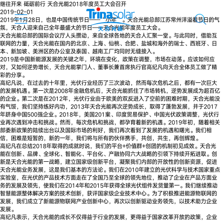
继往开来 砥砺前行 天合光能2018年度员工大会召开
2019-02-01
2019年1月28日，也是中国传统节日——“小年”。天合光能总部江苏常州洋溢着节日的气
氛，天合人迎来自己全年最盛大的节日——天合光能年度员工大会。
天合光能总部的国际会议厅人头攒动，来自全球各地的天合人汇聚一堂。与此同时，借助互
联网的力量，天合光能在国内的北京、上海、仙桃、合肥、盐城和海外的瑞士、西班牙、日
本、新加坡、美洲区的办公室及泰国、越南工厂均同时无缝接入。
2019是中国新能源发展的关键之年，环境在变化，政策在调整，市场在动荡。应该如何应
对，又如何逆势增长，天合光能掌门人、董事长兼首席执行官高纪凡向天合全体员工做了精
彩的分享。
高纪凡说，在过去的十年里，光伏行业经历了三次波动，然而每次危机之后，都有一次巨大
的发展机遇。第一次是2008年金融危机后，天合光能抓住了市场转机，逆势发展成为超百亿
的企业。第二次是在2012年，光伏行业由于欧美的双反进入了空前的困难时期，天合光能没
有气馁，我们坚持练好内功，2013年天合光能再次逆势成长，取得了蓬勃发展，并于2017
年跻身中国500强企业。2018年，美国201案、印度贸易保护、中国光伏政策调整，光伏行
业再次遇到冲击和挑战。然而，每次危机和挑战，都孕育着新的机遇。2019年初，随着相关
部委新政策的陆续出台以及国际市场的利好，我们再次看到了发展的机遇和曙光。我们相
信，困难是短暂的，新的一年，我们将与所有的伙伴携手，共创，共生，再创辉煌。
高纪凡在总结2018年取得的成就时说，我们的平台+价值群+创团的机制初见成效。天合光
能在创新、品牌、全球化、智能化、平台化、产融协同六大战略的引领下持续开拓进取。创
新是天合光能的第一战略，建立国家级创新平台，凝聚我们内部的开放性的创新资源，促进
天合光能业务发展，这是我们基本的方法论。我们在2010年建立的光伏科学与技术国家重点
实验室，在光伏的产品技术方面走在了全国乃至全球的领先地位，推动了企业在产品方面业
务的发展及领先，使我们在2014年和2015年获得全球光伏组件发货量第一。我们继续推动
智慧能源整体解决方案的技术创新，获评国家级企业技术中心。为了积极推进能源物联网的
发展，我们成立了新能源物联网产业创新中心，再次以创新驱动业务领先，以技术助力企业
发展。
高纪凡表示，天合光能的成长不仅得益于行业的发展，更得益于国家改革开放的政策，企业