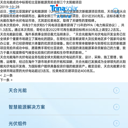
天合光能成功中标哥伦比亚新能源竞拍全部三个太阳能项目
2019-10-28
近日，哥伦比亚国家矿业和能源部（UPME）举行该国首次新能源项目竞拍，天合光能从众
多国际竞拍者中脱颖而出，赢得全部三个太阳能光伏项目，总计近350兆瓦。这标志着天合
光能在海外光伏电站市场，尤其是拉美地区，取得了关键性的里程碑。
在本次竞拍中，共有3个光伏和5个风电项目最终获得了15年的PPA（电力购买协议），共
1.3吉瓦。通过本次竞拍，哥伦比亚2022年可再生能源目标将从50兆瓦上调至2.2吉瓦。
天合光能副总裁，海外系统事业部总裁尤泓明表示，“天合光能海外光伏电站开发业务已在
全球多个重要市场建立了属地化的团队，在哥伦比亚首都波哥大及拉美地区多个国家均设有
办公室，并已经获得较大体量的优质项目储备。我们非常荣幸能够参与到哥伦比亚的新能源
项目竞拍并成功中标，愿意携手哥伦比亚政府，为该国的清洁能源革命贡献自己的力量，致
力于最大程度降低气候变化给我们的环境和生存带来的影响。”
天合光能海外光伏电站业务包括全球太阳能光伏电站的开发、设计、采购、施工管理、销
售、运维等，经过在海外下游市场多年的开拓和深耕，天合光能已发展成为全球领先的太阳
能光伏电站开发商，为国际客户提供具备投资价值的能源资产。截至目前，天合光能累计在
全球并网运营的光伏电站超过3吉瓦，拉美地区在建项目近400兆瓦。
< 上一条
下一条 >
天合光能
智慧能源解决方案
光伏组件