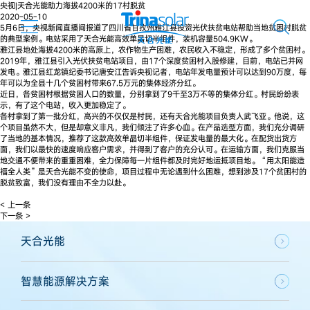
央视|天合光能助力海拔4200米的17村脱贫
2020-05-10
5月6日，央视新闻直播间报道了四川省甘孜州雅江县投资光伏扶贫电站帮助当地贫困村脱贫
的典型案例。电站采用了天合光能高效单晶切半组件，装机容量504.9KW。
雅江县地处海拔4200米的高原上，农作物生产困难，农民收入不稳定，形成了多个贫困村。
2019年，雅江县引入光伏扶贫电站项目，由17个深度贫困村入股修建，目前，电站已并网
发电。雅江县红龙镇纪委书记唐安江告诉央视记者，电站年发电量预计可以达到90万度，每
年可以为全县十几个贫困村带来67.5万元的集体经济分红。
近日，各贫困村根据贫困人口的数量，分别拿到了9千至3万不等的集体分红。村民纷纷表
示，有了这个电站，收入更加稳定了。
各村拿到了第一批分红，高兴的不仅仅是村民，还有天合光能项目负责人武飞亚。他说，这
个项目虽然不大，但是却意义非凡，我们倾注了许多心血。在产品选型方面，我们充分调研
了当地的基本情况，推荐了这款高效单晶切半组件，保证发电量的最大化。在配货出货方
面，我们以最快的速度响应客户需求，并得到了客户的充分认可。在运输方面，我们克服当
地交通不便带来的重重困难，全力保障每一片组件都及时完好地运抵项目地。“用太阳能造
福全人类”是天合光能不变的使命，项目过程中无论遇到什么困难，想到涉及17个贫困村的
脱贫致富，我们没有理由不全力以赴。
< 上一条
下一条 >
天合光能
智慧能源解决方案