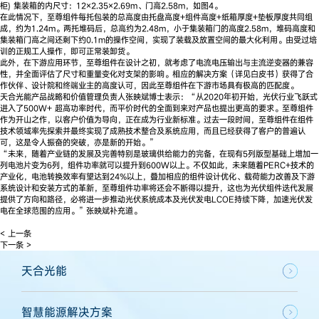
柜) 集装箱的内尺寸：12×2.35×2.69m、门高2.58m，如图4。
在此情况下，至尊组件每托包装的总高度由托盘高度+组件高度+纸箱厚度+垫板厚度共同组
成，约为1.24m。两托堆码后，总高约为2.48m，小于集装箱门的高度2.58m，堆码高度和
集装箱门高之间还剩下约0.1m的操作空间，实现了装载及放置空间的最大化利用。由受过培
训的正规工人操作，即可正常装卸货。
此外，在下游应用环节，至尊组件在设计之初，就考虑了电流电压输出与主流逆变器的兼容
性，并全面评估了尺寸和重量变化对支架的影响。相应的解决方案（详见白皮书）获得了合
作伙伴、设计院和终端业主的高度认可，因此至尊组件在下游市场具有极高的匹配度。
天合光能产品战略和价值管理负责人张映斌博士表示：“从2020年初开始，光伏行业飞跃式
进入了500W+ 超高功率时代，而平价时代的全面到来对产品也提出更高的要求。至尊组件
作为开山之作，以客户价值为导向，正在成为行业新标准。过去一段时间，至尊组件在组件
技术领域率先探索并最终实现了成熟技术整合及系统应用，而且已经获得了客户的普遍认
可，这是令人振奋的突破，亦是新的开始。”
“未来，随着产业链的发展及完善特别是玻璃供给能力的完备，在现有5列版型基础上增加一
列电池片变为6列，组件功率就可以提升到600W以上。不仅如此，未来随着PERC+技术的
产业化，电池转换效率有望达到24%以上，叠加相应的组件设计优化、载荷能力改善及下游
系统设计和安装方式的革新，至尊组件功率将还会不断得以提升，这也为光伏组件迭代发展
提供了方向和路径，必将进一步推动光伏系统成本及光伏发电LCOE持续下降，加速光伏发
电在全球范围的应用。”张映斌补充道。
< 上一条
下一条 >
天合光能
智慧能源解决方案