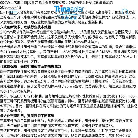
600W，未来可期|天合光能至尊白皮书发布，超高功率组件标准化最新动态
2020-05-16
5月14日，天合光能股份有限公司发布《至尊组件技术白皮书及未来展望》，围绕至尊发布
至今近三个月以来客户关心的问题及对应解决方案、至尊超高功率组件对产业链的价值、未
来发展空间等方面，为行业提供最详细的技术解读，树立行业新标准。
六大创新技术，攻破行业技术难题
210mm尺寸作为半导体行业量产化的最大硅片尺寸，成为目前光伏行业硅片的极限尺寸，其
地位预估未来五年不会受挑战。这不仅有助于光伏组件尺寸的标准化，也有利于下游光伏系
统设计的标准化。天合光能至尊组件选用的正是210mm尺寸硅片。
综合考虑大尺寸组件带来的大电流输出或对接线盒和终端逆变器造成的影响，天合光能率先
在210mm超大硅片基础上，采用三分片、5*30版型设计并完美结合MBB、无损切割及高密
度封装等创新技术组合，打造最高功率可以达到500W以上，最高组件效率可达21%及以上
的超高功率组件开山之作。
可靠性保障，确保机械载荷及抗热斑能力
组件内部的变形量和应力分布主要取决于组件本身的结构强度，为了比较至尊组件的载荷性
能与常规166组件的差异，天合光能结合不同组件设计，以双面双玻组件最普遍的公用梁安
装方式为模型，通过有限元分析，对至尊组件的载荷性能进行了模拟实验。实验结论指出：
就短边型材来看，由于至尊双玻组件采用了35mm型材，优势得以体现，短边变形量和应力
均小于166双玻组件。
此外，根据IEC 61215标准，至尊组件已通过热斑耐久性权威测试。图3比较了158、166、
至尊三种不同系列背板组件的热斑最高温度。其中，至尊背板组件热斑最高温度仅比166组
件高7%。因此，至尊组件在高功率输出的同时还保障了发生最恶劣阴影遮挡条件下，组件仍
可以安全运行。
最大化空间利用，完美兼容下游系统
至尊组件的应用是面向全球的。从物流成本、运输安全、组件安全、操作便利等各方面考
虑，天合光能采用了目前主流的包装方式和运输方式，即组件竖向堆码装柜。
在这种方式下，组件宽度决定了堆码高度组件，因此对于集装箱，组件宽度是主要影响因
素。两托组件堆码高度如果超过集装箱的门高，则会造成无法正常装货。常用40HC (高