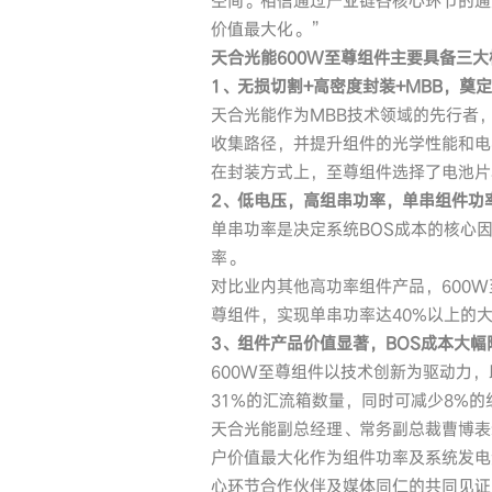
空间。相信通过产业链各核心环节的通
价值最大化。”
天合光能600W至尊组件主要具备三
1
、无损切割+高密度封装+MBB，奠
天合光能作为MBB技术领域的先行者
收集路径，并提升组件的光学性能和电
在封装方式上，至尊组件选择了电池片
2
、低电压，高组串功率，单串组件功率
单串功率是决定系统BOS成本的核心
率。
对比业内其他高功率组件产品，600W至
尊组件，实现单串功率达40%以上的
3
、组件产品价值显著，BOS成本大幅
600W至尊组件以技术创新为驱动力，
31%的汇流箱数量，同时可减少8%的
天合光能副总经理、常务副总裁曹博表
户价值最大化作为组件功率及系统发电
心环节合作伙伴及媒体同仁的共同见证