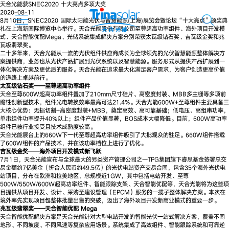
天合光能获SNEC2020 十大亮点多项大奖
2020-08-11
8月10日，SNEC2020 国际太阳能光伏与智慧能源(上海)展览会暨论坛“十大亮点”颁奖典
礼在上海新国际博览中心举行。天合光能股份有限公司至尊超高功率组件、海外项目开发模
式、天合智能优配Mega、光储系统集成解决方案分别荣获太瓦级钻石奖、吉瓦级金奖和兆
瓦级翡翠奖。
二十多年来，天合光能从一流的光伏组件供应商成长为全球领先的光伏智慧能源整体解决方
案提供商，业务也从光伏产品扩展到光伏系统以及智慧能源。服务形式从提供产品扩展到一
体化解决方案及更优质的服务。天合光能在追求最大化满足客户需求，为客户创造更高价值
的道路上卓越前行。
太瓦级钻石奖——至尊超高功率组件
天合至尊600W超高功率组件叠加了210mm尺寸硅片、高密度封装、MBB多主栅等多项前
瞻性创新型技术，组件光电转换效率最高可达21.4%。天合光能600W+至尊组件主要具备三
大核心优势：无损切割+高密度封装+MBB，奠定高效、高可靠基础；低电压、高组串功率，
单串组件功率提升40%以上；组件产品价值显著，BOS成本大幅降低。目前，600W高功率
组件已被行业接受且技术成熟度较高。
天合光能展台上的660W下一代至尊超高功率组件吸引了大批观众的驻足。660W组件搭载
了600W组件的产品技术，并在该功率档位上进行了优化。
吉瓦级金奖——海外项目开发模式新飞跃
7月1日，天合光能宣布与全球最大的另类资产管理公司之一TPG集团旗下睿思基金签署总交
易金额约7亿美金（折合人民币约49.5亿）的光伏电站资产交易合同，包含35个海外光伏电
站项目，分布在欧洲和拉美地区，总规模近1GW，其中包括电站开发、至尊
500W/550W/600W超高功率组件、智能跟踪支架、天合智能优配等，天合光能将为这些项
目提供从项目开发、设计、采购至建设管理（EPCM）服务的一揽子整体解决方案。本次在
境外率先实现项目包整体批量出售的突破，迈出了海外项目开发新商业模式的重要一步。
兆瓦级翡翠奖——天合智能优配 Mega
天合智能优配解决方案是天合光能针对大型电站开发的智能光伏一站式解决方案，覆盖不同
地形、不同坡度、不同风速等复杂应用场景。系统集成了高效组件、智能跟踪系统和可靠逆