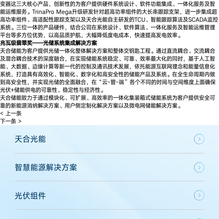
变器这三大核心产品，创新性的为客户提供硬件系统设计、软件功能集成、一体化服务及智
能运维服务。TrinaPro Mega升级研发针对超高功率组件的大长串跟踪支架，进一步集成超
高功率组件、高适配性跟踪支架以及天合光能自主研发的TCU、智能跟踪算法及SCADA监控
系统。三位一体的产品硬件，结合公司在系统设计、软件算法、一体化服务及智能运维管理
平台等多方位优势，以高品质护航，大幅降低度电成本，快速提高发电效率。
兆瓦级翡翠奖——光储系统集成解决方案
天合储能为客户提供光储一体化整体解决方案和整体交钥匙工程。通过直流耦合、交流耦合
及混合耦合技术的深度融合，在实现储能系统稳定、可靠、效率最大化的同时，基于人工智
能、大数据、边缘计算等新一代的控制及通讯技术发展，依托能源互联网理念和能量信息化
系统，打造具有高效化、智能化、数字化和高安全性的储能产品及系统。在全生命周期内做
到高安全性，并实现光储的全面融合，在“云-管-端”各个不同的时间与空间维度上面确保
光伏+储能供电的可靠性、稳定性与经济性。
天合储能致力于通过模块化、可扩展、高效率的一体化集装箱式储能系统为客户提供安全可
靠的新能源消纳解决方案、用户侧定制化解决方案以及微电网储能解决方案。
< 上一条
下一条 >
天合光能
智慧能源解决方案
光伏组件