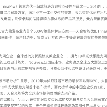
（TrinaPro）智慧光伏一站式解决方案核心硬件产品之一。2018
供综合解决方案，满足业主一体化交付的需求。天合智能优配推出
统发电量。凭借卓越的品牌影响力和优秀的产品及服务，天合智能优
合光能发布业内首个500W级整体解决方案——天合智能优配TrinaP
超高功率组件，在产品选型、集成设计方面进一步提高解决方案的整体性能，降
牙老牌支架企业，全球首批光伏跟踪支架企业之一，拥有19年光伏跟踪
的工程设计能力，Nclave立足国际市场，业务遍及全球五大洲超过
目管理与运营维护指导等领域，其核心部件和结构设计已获欧洲、
器市场分析”显示，2019年光伏跟踪器市场的增长率达到66%，大幅高
M“2019年光伏跟踪支架前十名”榜单，而此榜单中的中国企业仅有1
验，天合光能将为全球市场提供优质的支架产品。
购完成后，Nclave在智能跟踪支架领域的技术积累结合天合国家
案和支架产品的效率，天合光能将持续推动高功率组件产品与Ncla